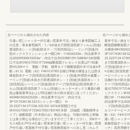
左ページから抽出された内容
右ページから抽出
引違い窓│シャッター付引違い窓基本寸法／納まり参考図施工上
基本寸法／納まり
の注意：巻末参照縮尺：1／6水抜き穴部防湿気密フィルム(別途)
断面図横断面図ク
透湿防水シ－ト(別途)防水テ－プ(別売部品)シ－リング(別途)S
火構造48H3024
型ボックスラインシャッター開口W－114656533w：内法基準寸
3P1017636158
法20209930W33353w’：内法寸法3533388129176883615木部開
25.5237134.57
口寸法(ROW)G705G1F724A縦断面図クレセント位置はP.182参
き穴部透湿防水シ
照HS204マド 電動・手動 標準タイプ横断面図巾木寸法表A手
グ(別途)防水テ
動（61.5）電動（62）F441G1F901点検口準耐火構造または防火
※点検口防湿気密
構造防水テープ(別売部品)透湿防水シ－ト(別途)外壁防火被覆シ
ーピースシャッタ
ーリング(別途)水抜き穴部透湿防水シ－ト(別途)先張防水シ－ト
法施行令の防火規
(別売部品)シーリング(別途)防水テープ(別売部品)防湿気密フィ
テープ(別売部品)
ルム(別途)防湿気密フィルム(別途)シャッターボックス裏面の構
途)G705G1F7
造は建築基準法および同法施行令の防火規定に従ってください
ックスラインW333
40348H302422525h：内法基準寸法/h’：内法寸法
開口W－1146533
3P1017636158.523.5シャッター開口 H-
内法基準寸法202
25.5237134.571536.533.531.547A木部開口寸法
－プ(別売部品)防
(ROH)G705G1F723AG705G18314巾木部 詳細図（電動標準タ
ルコーナーピースTT
イプ）縦断面図（巾木部のみ）商品の色は、印刷の特性上実物
動（62）F441G
とは多少異なる場合がございますのでご了承ください。256サー
違い窓シャッター
モスA防火戸FG-A引違い窓単体引違い窓シャッター付引違い窓雨
装飾窓縦すべり出
戸付引違い窓面格子付引違い窓装飾窓縦すべり出し窓（カムラ
ッチ）高所用横す