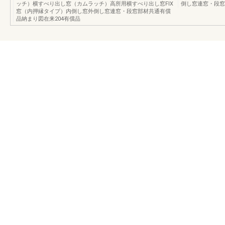
ッチ）横すべり出し窓（カムラッチ）高所用横すべり出し窓FIX
倒し窓連窓・段窓
窓（内押縁タイプ）内倒し窓外倒し窓連窓・段窓部材共通有償
品納まり図在来204有償品