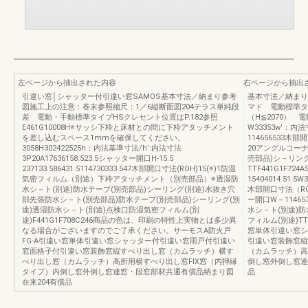
左ページから抽出された内容
右ページから抽出
引違い窓│シャッター付引違い窓SAMOS基本寸法／納まり参考
基本寸法／納まり
図施工上の注意：巻末参照縮尺：1／6縦断面図204テラス単純段
マド 電動標準タ
差 電動・手動標準タイプHSクレセント位置はP.182参照
（H≦2070） 
E461G10008H※サッシ下枠と床材との間に下枠アタッチメント
W33353w’：内法
を差し込むスペース1mmを確保してください。
114656533木部
3058H302422525h：内法基準寸法/h’:内法寸法
20アングルコー
3P20A17636158.523.5シャッター開口H-15.5
売部品)シ－リン
237133.586431.5114730333.547木部開口寸法(ROH)15(※)1防湿
TTF441G1F7
気密フィルム（別途）下枠アタッチメント（別売部品）※透湿防
15404014.51.5
水シ－ト(別途)防水テープ(別売部品)シーリング(別途)水抜き穴
木部開口寸法（ROW
部先張防水シ－ト(別売部品)防水テープ(別売部品)シーリング(別
ー開口W－1146
途)透湿防水シ－ト(別途)点検口防湿気密フィルム(別
水シ－ト(別途)防
途)F441G1F708C246商品の色は、印刷の特性上実物とは多少異
フィルム(別途)TT
なる場合がございますのでご了承ください。サーモスA防火戸
窓単体引違い窓シ
FG-A引違い窓単体引違い窓シャッター付引違い窓雨戸付引違い
引違い窓装飾窓縦
窓面格子付引違い窓装飾窓縦すべり出し窓（カムラッチ）横す
（カムラッチ）高
べり出し窓（カムラッチ）高所用横すべり出し窓FIX窓（内押縁
倒し窓外倒し窓連
タイプ）内倒し窓外倒し窓連窓・段窓部材共通有償品納まり図
品
在来204有償品