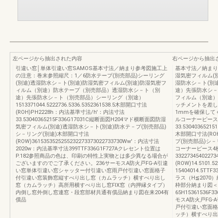
左ページから抽出された内容
右ページから抽出
引違い窓│単体引違い窓SAMOS基本寸法／納まり参考図施工上
基本寸法／納まり
の注意：巻末参照縮尺：1／6防水テープ(別売部品)シーリング
湿気密フィルム(別
(別途)透湿防水シ－ト(別途)防湿気密フィルム(別途)防湿気密フ
湿防水シ－ト(別
ィルム（別途）防水テープ（別売部品）透湿防水シ－ト（別
途）先張防水シ－
途）先張防水シ－ト（別売部品）シーリング（別途）
フィルム（別途）
1513371044.5222736.5336.5352361538.5木部開口寸法
ッチメントを差し
(ROH)PH2228h：内法基準寸法/h'：内法寸法
1mmを確保して
33.53040365215F336G17031C縦断面図H204マド横断面図防湿
ルコーナーピースP
気密フィルム(別途)透湿防水シ－ト(別途)防水テ－プ(別売部品)
33.530403652151
シ－リング(別途)木部開口寸法
木部開口寸法(ROH
(ROW)3615353525255232273373022733730Ww'：内法寸法
プ(別売部品)シ－
2020w：内法基準寸法399TTF336G1F727Aクレセント位置は
コーナーピース4枚建
P.182参照商品の色は、印刷の特性上実物とは多少異なる場合が
332273454022
ございますのでご了承ください。236サーモスA防火戸FG-A引違
(ROW)14.5101
い窓単体引違い窓シャッター付引違い窓雨戸付引違い窓面格子
15404014.5T
付引違い窓装飾窓縦すべり出し窓（カムラッチ）横すべり出し
ラス（H≦2070
窓（カムラッチ）高所用横すべり出し窓FIX窓（内押縁タイプ）
枠部分納まり図＜
内倒し窓外倒し窓連窓・段窓部材共通有償品納まり図在来204有
65H15361536
償品
モスA防火戸FG
戸付引違い窓面格
ッチ）横すべり出