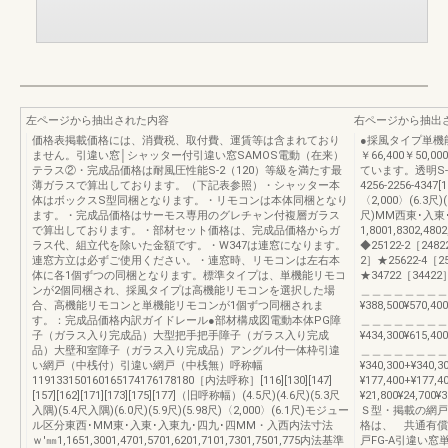
左ページから抽出された内容
右ページから抽出
価格表掲載価格には、消費税、取付費、運賃等は含まれており
●採風タイプ単機能
ません。引違い窓│シャッター付引違い窓SAMOS電動（在来）
￥66,400￥5
テラス②・完成品価格は耐風圧性能S-2（120）等級を満たす最
ています。透明S-2（1
薄ガラスで算出しております。（下記表参照）・シャッター本
4256-2256-4347[18
体はボックスS型同梱となります。・リモコンは本体同梱となり
〈2,000〉(6.3尺)(
ます。・完成品価格はサーモス専用のグレチャン付複層ガラス
尺)MM西東･入東
で算出しております。・部材セット価格は、完成品価格からガ
1,8001,8302,480
ラス代、組立代を除いた金額です。・W347は連窓になります。
◆25122-2［2482
連窓方立は必ずご使用ください。・連窓時、リモコンは左右本
2］★25622-4［25
体に各1個ずつの同梱となります。標準タイプは、単機能リモコ
★34722［34422］¥2
ンが2個同梱され、採風タイプは高機能リモコンを選択した場
＿＿＿＿＿＿＿＿
合、高機能リモコンと単機能リモコンが1個ずつ同梱されま
¥388,500¥570,400
す。：完成品価格内訳ガイドレール●部材構成図電動本体PG障
＿＿＿＿＿＿＿＿
子（ガラス入り完成品）大型把手把手障子（ガラス入り完成
¥434,300¥615,400
品）大壁和室障子（ガラス入り完成品）アングル付一体枠引違
＿＿＿＿＿＿＿＿＿＿＿＿
い網戸（中桟付）引違い網戸（中桟無）呼称幅
¥340,300+¥340,
119133150160165174176178180［内法呼称］[116][130][147]
¥177,400+¥177,
[157][162][171][173][175][177]（旧呼称幅）(4.5尺)(4.6尺)(5.3尺
¥21,800¥24,700¥3
入隅)(5.4尺入隅)(6.0尺)(5.9尺)(5.98尺)〈2,000〉(6.1尺)モジュー
Ｓ型・掲載の網戸
ル区分東西･MM東･入東･入東九･四九･四MM・入西内法寸法
格は、 共通有償
ｗ'㎜1,1651,3001,4701,5701,6201,7101,7301,7501,775内法基準
戸FG-A引違い