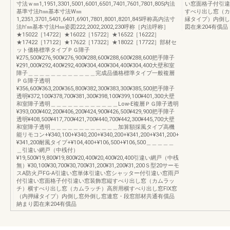
寸法ｗ㎜1,1951,3301,5001,6001,6501,7401,7601,7801,805内法
い窓面格子付引違
基準寸法h㎜基本寸法W㎜
すべり出し窓（カ
1,2351,3701,5401,6401,6901,7801,8001,8201,845呼称高内法寸
縁タイプ）内倒し
法h'㎜基本寸法H㎜姿図222,2002,2002,230呼称［内法呼称］
図在来204有償品
★15022［14722］★16022［15722］★16522［16222］
★17422［17122］★17622［17322］★18022［17722］部材セ
ット価格標準タイプＰＧ障子
¥275,500¥276,900¥276,900¥288,600¥288,600¥288,600把手障子
¥291,000¥292,400¥292,400¥304,400¥304,400¥304,400大壁和室
障子＿＿＿＿＿＿＿＿＿＿＿＿完成品価格標準タイプ一般複層
ＰＧ障子透明
¥356,600¥363,200¥365,800¥382,300¥383,300¥385,500把手障子
透明¥372,100¥378,700¥381,300¥398,100¥399,100¥401,300大壁
和室障子透明＿＿＿＿＿＿＿＿＿＿＿＿Low-E複層ＰＧ障子透明
¥393,000¥402,200¥406,200¥424,900¥426,500¥429,900把手障子
透明¥408,500¥417,700¥421,700¥440,700¥442,300¥445,700大壁
和室障子透明＿＿＿＿＿＿＿＿＿＿＿＿加算額採風タイプ高機
能リモコン+¥340,100+¥340,200+¥340,200+¥341,200+¥341,200+
¥341,200耐風タイプ+¥104,400+¥106,500+¥106,500＿＿＿＿＿
＿引違い網戸（中桟付）
¥19,500¥19,800¥19,800¥20,400¥20,400¥20,400引違い網戸（中桟
無）¥30,100¥30,700¥30,700¥31,200¥31,200¥31,200Ｓ型20サーモ
スA防火戸FG-A引違い窓単体引違い窓シャッター付引違い窓雨戸
付引違い窓面格子付引違い窓装飾窓縦すべり出し窓（カムラッ
チ）横すべり出し窓（カムラッチ）高所用横すべり出し窓FIX窓
（内押縁タイプ）内倒し窓外倒し窓連窓・段窓部材共通有償品
納まり図在来204有償品