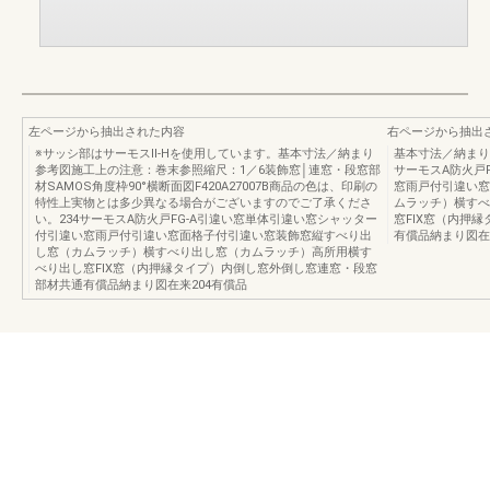
左ページから抽出された内容
右ページから抽出
※サッシ部はサーモスⅡ-Hを使用しています。基本寸法／納まり
基本寸法／納まり
参考図施工上の注意：巻末参照縮尺：1／6装飾窓│連窓・段窓部
サーモスA防火戸
材SAMOS角度枠90°横断面図F420A27007B商品の色は、印刷の
窓雨戸付引違い窓
特性上実物とは多少異なる場合がございますのでご了承くださ
ムラッチ）横すべ
い。234サーモスA防火戸FG-A引違い窓単体引違い窓シャッター
窓FIX窓（内押
付引違い窓雨戸付引違い窓面格子付引違い窓装飾窓縦すべり出
有償品納まり図在
し窓（カムラッチ）横すべり出し窓（カムラッチ）高所用横す
べり出し窓FIX窓（内押縁タイプ）内倒し窓外倒し窓連窓・段窓
部材共通有償品納まり図在来204有償品