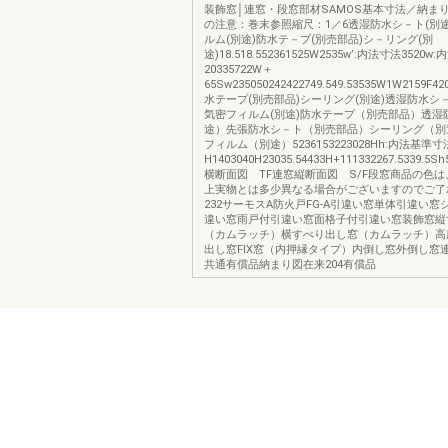
装飾窓│連窓・段窓部材SAMOS基本寸法／納ま
の注意：巻末参照縮尺：1／6透湿防水シ－ト(別
ルム(別途)防水テ－プ(別売部品)シ－リング(別
途)18.518.552361525W2535w’:内法寸法3520
20335722W＋
65Sw235050242422749.549.53535W1W2159F
水テープ(別売部品)シーリング(別途)透湿防水シ－
気密フィルム(別途)防水テープ（別売部品）透湿
途）先張防水シ－ト（別売部品）シーリング（別
フィルム（別途）5236153223028Hh:内法基準寸
H1403040H23035.54433H+111332267.5339.5Sh5
横断面図 TF連窓縦断面図 S/F段窓商品の色
上実物とは多少異なる場合がございますのでご了
232サーモスA防火戸FG-A引違い窓単体引違い
違い窓雨戸付引違い窓面格子付引違い窓装飾窓縦
（カムラッチ）横すべり出し窓（カムラッチ）高
出し窓FIX窓（内押縁タイプ）内倒し窓外倒し窓
共通有償品納まり図在来204有償品