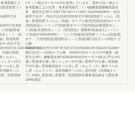
り参考図施工上
※サッシ部はサーモスⅡ-Hを使用しています。基本寸法／納まり
途)防湿気密フィ
参考図施工上の注意：巻末参照縮尺：1／6縦断面図横断面図在
来 連窓方立90°5.548173615H+1113267.5524506028Hh：内法
w:内法基準寸法
基準寸法/h'：内法寸法2240333038.519.5防湿気密フィルム（別
途）防湿気密フィルム（別途）テーブル板(別売部品)防水テープ
420A2F011在来防
(別売部品)シーリング(別途)防水テープ(別売部品)透湿防水シ－
ト(別途)防湿
ト(別途)先張防水シ－ト（別売部品）屋根材(別途加工)シーリン
防水シ－ト（別
グ(別途)F420A2R003シ－リング(別途)防湿気密フィルム(別途)防
途）防湿気密
水テ－プ(別売部品)透湿防水シ－ト(別途)開口(柱芯々+320)テ-ブ
法/h':内法寸法
ル板
815923.55.524F420A2F012
450521536227515190°29.529.572233525W229.552429.5524W1
は、印刷の特性
開口(柱芯々+320)テ-ブル板 450361552サーモスHTF連窓（連
承ください。
窓方立90°）横断面在来F420A2R004233サーモスA防火戸FG-A引
窓シャッター付引
違い窓単体引違い窓シャッター付引違い窓雨戸付引違い窓面格
すべり出し窓
子付引違い窓装飾窓縦すべり出し窓（カムラッチ）横すべり出
所用横すべり
し窓（カムラッチ）高所用横すべり出し窓FIX窓（内押縁タイ
連窓・段窓部材
プ）内倒し窓外倒し窓連窓・段窓部材共通有償品納まり図在来
204有償品