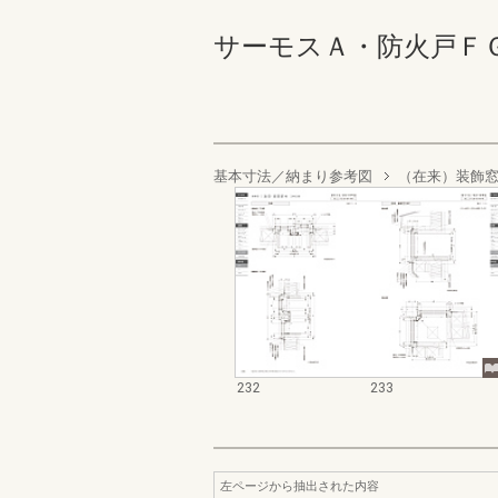
サーモスＡ・防火戸ＦＧ－Ａ業
基本寸法／納まり参考図
（在来）装飾
232
233
左ページから抽出された内容