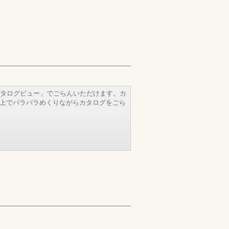
タログビュー」でごらんいただけます。カ
b上でパラパラめくりながらカタログをごら