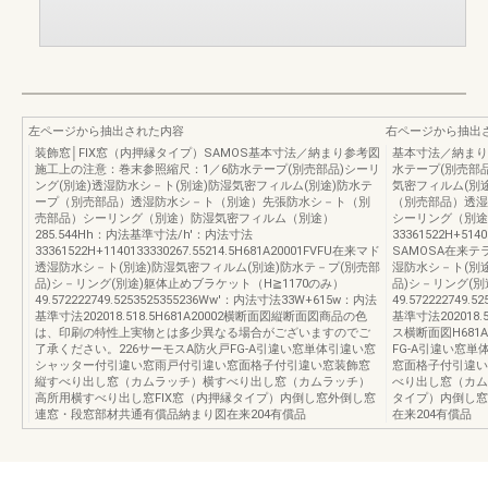
左ページから抽出された内容
右ページから抽出
装飾窓│FIX窓（内押縁タイプ）SAMOS基本寸法／納まり参考図
基本寸法／納まり
施工上の注意：巻末参照縮尺：1／6防水テープ(別売部品)シーリ
水テープ(別売部品
ング(別途)透湿防水シ－ト(別途)防湿気密フィルム(別途)防水テ
気密フィルム(別
ープ（別売部品）透湿防水シ－ト（別途）先張防水シ－ト（別
（別売部品）透湿
売部品）シーリング（別途）防湿気密フィルム（別途）
シーリング（別途）
285.544Hh：内法基準寸法/h'：内法寸法
33361522H+51
33361522H+1140133330267.55214.5H681A20001FVFU在来マド
SAMOSA在来テラ
透湿防水シ－ト(別途)防湿気密フィルム(別途)防水テ－プ(別売部
湿防水シ－ト(別
品)シ－リング(別途)躯体止めブラケット（H≧1170のみ）
品)シ－リング(別
49.572222749.5253525355236Ww'：内法寸法33W+615w：内法
49.572222749
基準寸法202018.518.5H681A20002横断面図縦断面図商品の色
基準寸法202018
は、印刷の特性上実物とは多少異なる場合がございますのでご
ス横断面図H681
了承ください。226サーモスA防火戸FG-A引違い窓単体引違い窓
FG-A引違い窓
シャッター付引違い窓雨戸付引違い窓面格子付引違い窓装飾窓
窓面格子付引違い
縦すべり出し窓（カムラッチ）横すべり出し窓（カムラッチ）
べり出し窓（カム
高所用横すべり出し窓FIX窓（内押縁タイプ）内倒し窓外倒し窓
タイプ）内倒し窓
連窓・段窓部材共通有償品納まり図在来204有償品
在来204有償品