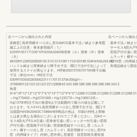
左ページから抽出された内容
右ページから抽出
装飾窓│高所用横すべり出し窓SAMOS基本寸法／納まり参考図
基本寸法／納まり
施工上の注意：巻末参照縮尺：1／
サーモスA防火戸
633991051171530°47H693A20405B滑車（小）滑車（中）滑車
窓雨戸付引違い窓
（大）
ムラッチ）横すべ
86928912289200828150.515151510811153183188.554H693A20404C
窓FIX窓（内押
ハンドル納まり滑車納まり障子出寸法・開口寸法H寸法によって
有償品納まり図在
使用するステイが異なります。H呼称0507370570770H障子出幅
寸法（単位mm）H特注寸法
0309970350028300023111170131370A300≦H＜
370808012212212212212212280B43.543.588.588.588.588.588.588.543.5
角度
θ14°18°12°12°12°9°7°6°5°15°7°12°9°6°5°12288.512288.512288.512288.512288.
＜H≦770450＜H≦5701000＜H≦1235770＜H≦10001235＜
H≦1370H特注寸法の角度θは寸法範囲内で最小の値を記載して
おります。モスⅡ-H/L高所用横すべり出し窓障子出寸法、開口寸
法面図H693A20403C1588AHBθ商品の色は、印刷の特性上実物
とは多少異なる場合がございますのでご了承ください。224サー
モスA防火戸FG-A引違い窓単体引違い窓シャッター付引違い窓雨
戸付引違い窓面格子付引違い窓装飾窓縦すべり出し窓（カムラ
ッチ）横すべり出し窓（カムラッチ）高所用横すべり出し窓FIX
窓（内押縁タイプ）内倒し窓外倒し窓連窓・段窓部材共通有償