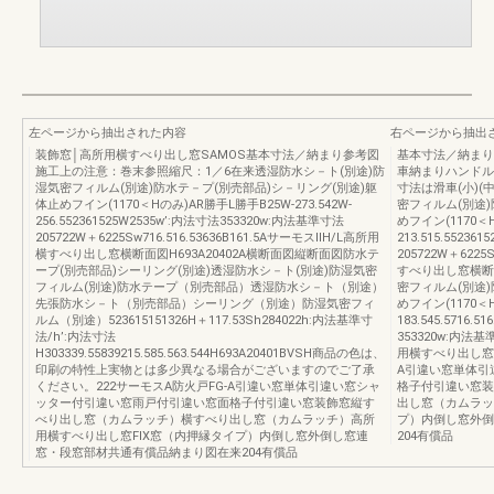
左ページから抽出された内容
右ページから抽出
装飾窓│高所用横すべり出し窓SAMOS基本寸法／納まり参考図
基本寸法／納まり
施工上の注意：巻末参照縮尺：1／6在来透湿防水シ－ト(別途)防
車納まりハンドル
湿気密フィルム(別途)防水テ－プ(別売部品)シ－リング(別途)躯
寸法は滑車(小)(
体止めフイン(1170＜Hのみ)AR勝手L勝手B25W-273.542W-
密フィルム(別途)
256.552361525W2535w’:内法寸法353320w:内法基準寸法
めフイン(1170＜H
205722W＋6225Sw716.516.53636B161.5AサーモスⅡH/L高所用
213.515.5523
横すべり出し窓横断面図H693A20402A横断面図縦断面図防水テ
205722W＋6225
ープ(別売部品)シーリング(別途)透湿防水シ－ト(別途)防湿気密
すべり出し窓横断面
フィルム(別途)防水テープ（別売部品）透湿防水シ－ト（別途）
密フィルム(別途)
先張防水シ－ト（別売部品）シーリング（別途）防湿気密フィ
めフイン(1170＜H
ルム（別途）523615151326H＋117.53Sh284022h:内法基準寸
183.545.5716.5
法/h’:内法寸法
353320w:内法基
H303339.55839215.585.563.544H693A20401BVSH商品の色は、
用横すべり出し窓横断
印刷の特性上実物とは多少異なる場合がございますのでご了承
A引違い窓単体引
ください。222サーモスA防火戸FG-A引違い窓単体引違い窓シャ
格子付引違い窓装
ッター付引違い窓雨戸付引違い窓面格子付引違い窓装飾窓縦す
出し窓（カムラッ
べり出し窓（カムラッチ）横すべり出し窓（カムラッチ）高所
プ）内倒し窓外倒
用横すべり出し窓FIX窓（内押縁タイプ）内倒し窓外倒し窓連
204有償品
窓・段窓部材共通有償品納まり図在来204有償品