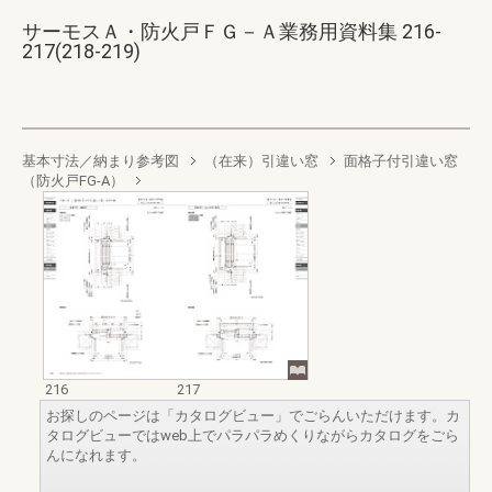
サーモスＡ・防火戸ＦＧ－Ａ業務用資料集 216-
217(218-219)
基本寸法／納まり参考図
（在来）引違い窓
面格子付引違い窓
（防火戸FG-A）
216
217
お探しのページは「カタログビュー」でごらんいただけます。カ
タログビューではweb上でパラパラめくりながらカタログをごら
んになれます。