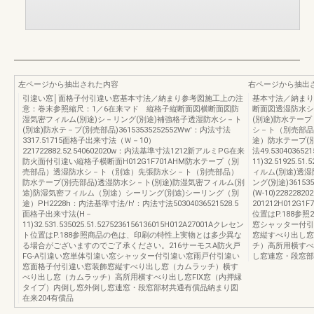
左ページから抽出された内容
右ページから抽出
引違い窓│面格子付引違い窓基本寸法／納まり参考図施工上の注
基本寸法／納まり
意：巻末参照縮尺：1／6在来マド 縦格子縦断面図横断面図防
断面図透湿防水シ
湿気密フィルム(別途)シ－リング(別途)補強格子透湿防水シ－ト
(別途)防水テー
(別途)防水テ－プ(別売部品)36153535252552Ww'：内法寸法
シ－ト（別売部品
3317.51715面格子出来寸法（Ｗ－10）
途）防水テープ(別売
221722882.52.540602020w：内法基準寸法1212新アルミPG在来
法49.53040365
防火面付引違い縦格子横断面H012G1F701AHM防水テープ（別
11)32.51925.
売部品）透湿防水シ－ト（別途）先張防水シ－ト（別売部品）
ィルム(別途)透湿
防水テープ(別売部品)透湿防水シ－ト(別途)防湿気密フィルム(別
ング(別途)3615
途)防湿気密フィルム（別途）シーリング(別途)シーリング（別
(W-10)2282282
途）PH2228h：内法基準寸法/h'：内法寸法50304036521528.5
201212H012
面格子出来寸法(H－
位置はP.188参
11)32.531.535025.51.5275236156136015H012A27001Aクレセン
窓シャッター付引
ト位置はP.188参照商品の色は、印刷の特性上実物とは多少異な
窓縦すべり出し窓
る場合がございますのでご了承ください。216サーモスA防火戸
チ）高所用横すべ
FG-A引違い窓単体引違い窓シャッター付引違い窓雨戸付引違い
し窓連窓・段窓部
窓面格子付引違い窓装飾窓縦すべり出し窓（カムラッチ）横す
べり出し窓（カムラッチ）高所用横すべり出し窓FIX窓（内押縁
タイプ）内倒し窓外倒し窓連窓・段窓部材共通有償品納まり図
在来204有償品