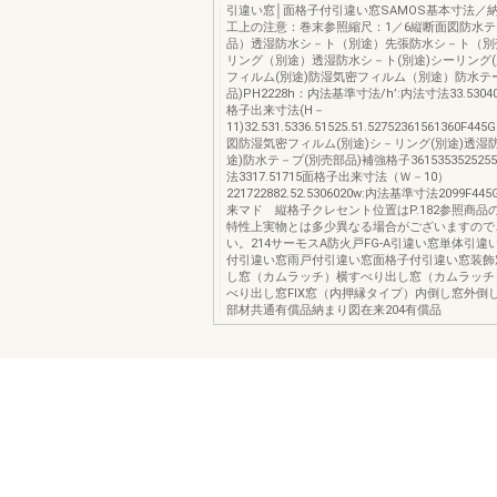
引違い窓│面格子付引違い窓SAMOS基本寸法／
工上の注意：巻末参照縮尺：1／6縦断面図防水
品）透湿防水シ－ト（別途）先張防水シ－ト（別
リング（別途）透湿防水シ－ト(別途)シーリング(
フィルム(別途)防湿気密フィルム（別途）防水テ
品)PH2228h：内法基準寸法/h’:内法寸法33.530403
格子出来寸法(H－
11)32.531.5336.51525.51.52752361561360F4
図防湿気密フィルム(別途)シ－リング(別途)透湿
途)防水テ－プ(別売部品)補強格子361535352525
法3317.51715面格子出来寸法（Ｗ－10）
221722882.52.5306020w:内法基準寸法2099F44
来マド 縦格子クレセント位置はP.182参照商品
特性上実物とは多少異なる場合がございますので
い。214サーモスA防火戸FG-A引違い窓単体引
付引違い窓雨戸付引違い窓面格子付引違い窓装飾
し窓（カムラッチ）横すべり出し窓（カムラッチ
べり出し窓FIX窓（内押縁タイプ）内倒し窓外倒
部材共通有償品納まり図在来204有償品