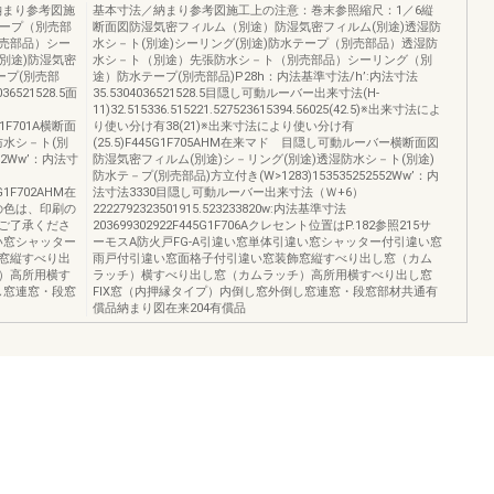
納まり参考図施
基本寸法／納まり参考図施工上の注意：巻末参照縮尺：1／6縦
テープ（別売部
断面図防湿気密フィルム（別途）防湿気密フィルム(別途)透湿防
売部品）シー
水シ－ト(別途)シーリング(別途)防水テープ（別売部品）透湿防
別途)防湿気密
水シ－ト（別途）先張防水シ－ト（別売部品）シーリング（別
ープ(別売部
途）防水テープ(別売部品)P28h：内法基準寸法/h’:内法寸法
6521528.5面
35.5304036521528.5目隠し可動ルーバー出来寸法(H-
11)32.515336.515221.527523615394.56025(42.5)※出来寸法によ
45G1F701A横断面
り使い分け有38(21)※出来寸法により使い分け有
防水シ－ト(別
(25.5)F445G1F705AHM在来マド 目隠し可動ルーバー横断面図
52Ww’：内法寸
防湿気密フィルム(別途)シ－リング(別途)透湿防水シ－ト(別途)
防水テ－プ(別売部品)方立付き(W>1283)153535252552Ww’：内
5G1F702AHM在
法寸法3330目隠し可動ルーバー出来寸法（Ｗ+6）
の色は、印刷の
2222792323501915.523233820w:内法基準寸法
ご了承くださ
203699302922F445G1F706Aクレセント位置はP.182参照215サ
違い窓シャッター
ーモスA防火戸FG-A引違い窓単体引違い窓シャッター付引違い窓
窓縦すべり出
雨戸付引違い窓面格子付引違い窓装飾窓縦すべり出し窓（カム
）高所用横す
ラッチ）横すべり出し窓（カムラッチ）高所用横すべり出し窓
し窓連窓・段窓
FIX窓（内押縁タイプ）内倒し窓外倒し窓連窓・段窓部材共通有
償品納まり図在来204有償品