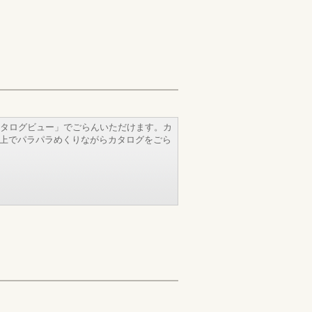
タログビュー」でごらんいただけます。カ
b上でパラパラめくりながらカタログをごら