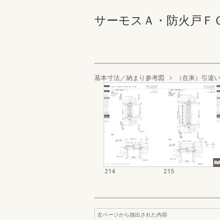
サーモスＡ・防火戸ＦＧ－Ａ業
基本寸法／納まり参考図
（在来）引違
214
215
左ページから抽出された内容