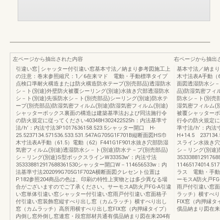
左ページから抽出された内容
右ページから抽出
引違い窓│シャッター付引違い窓基本寸法／納まり参考図施工上
基本寸法／納まり
の注意：巻末参照縮尺：1／6在来マド 電動・手動標準タイプ
木寸法表A手動（61
点検口準耐火構造または防火構造防水テープ(別売部品)透湿防水
面図透湿防水シ－
シ－ト(別途)外壁防火被覆シーリング(別途)水抜き穴部透湿防水
品)防湿気密フィ
シ－ト(別途)先張防水シ－ト(別売部品)シーリング(別途)防水テ
防水シ－ト(別売部
ープ(別売部品)防湿気密フィルム(別途)防湿気密フィルム(別途)
湿気密フィルム(
シャッターボックス裏面の構造は建築基準法および同法施行令
被覆シャッターボ
の防火規定に従ってください40348H302422525h：内法基準寸
行令の防火規定に従っ
法/h’：内法寸法3P1017636158.523.5シャッター開口 H-
準寸法/h’：内法寸法
25.5237134.571536.533.531.547AG705G1F701B縦断面図HS巾
H+14.5 237134
木寸法表A手動（61.5）電動（62）F441G1F901水抜き穴部防湿
スライン水抜き穴
気密フィルム(別途)透湿防水シ－ト(別途)防水テ－プ(別売部品)
シ－リング(別途)
シ－リング(別途)S型ボックスラインW33353w’：内法寸法
35333881291
353338812917688361530シャッター開口W－114656533w：内
11465174014.
法基準寸法202099G705G1F702A横断面図クレセント位置は
ラス 電動・手動標
P.182参照204商品の色は、印刷の特性上実物とは多少異なる場
ーモスA防火戸F
合がございますのでご了承ください。サーモスA防火戸FG-A引違
雨戸付引違い窓面
い窓単体引違い窓シャッター付引違い窓雨戸付引違い窓面格子
ラッチ）横すべり
付引違い窓装飾窓縦すべり出し窓（カムラッチ）横すべり出し
FIX窓（内押縁
窓（カムラッチ）高所用横すべり出し窓FIX窓（内押縁タイプ）
償品納まり図在来
内倒し窓外倒し窓連窓・段窓部材共通有償品納まり図在来204有