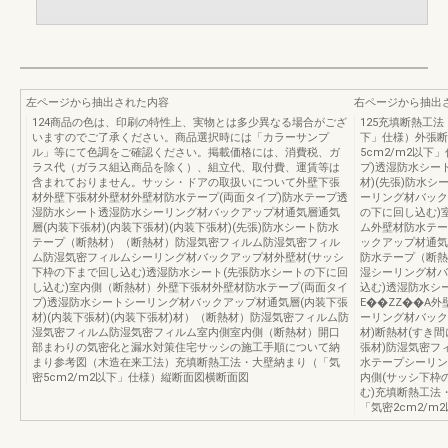
左ページから抽出された内容
右ページから抽出
124商品の色は、印刷の特性上、実物とは多少異なる場合がござ
125充填断熱工法
いますのでご了承ください。商品選択時には「カラーサンプ
下」仕様）外張断
ル」等にて色調をご確認ください。掲載価格には、消費税、ガ
5cm2/m2以
ラス代（ガラス組込商品を除く）、組立代、取付費、運賃等は
プ)透湿防水シー
含まれておりません。サッシ・ドアの取扱いについて外壁下張
材)(先張)防水
材外壁下張材外壁材外壁材防水テープ(両面タイプ)防水テープ透
ーリング材バック
湿防水シート透湿防水シーリング材バックアップ材通気層通気
の下に回し込む)
層(内装下張材)(内装下張材)(内装下張材)(先張)防水シート防水
ム外壁材防水テー
テープ（断熱材）（断熱材）防湿気密フィルム防湿気密フィル
ックアップ材通気層
ム防湿気密フィルムシーリング材バックアップ材外壁材(サッシ
防水テープ（断熱
下枠の下まで回し込む)透湿防水シート(先張防水シートの下に回
湿シーリング材バ
し込む)室内側（断熱材）外壁下張材外壁材防水テープ(両面タイ
込む)透湿防水シ
プ)透湿防水シートシーリング材バックアップ材通気層(内装下張
E��ZZ��A
材)(内装下張材)(内装下張材)材）（断熱材）防湿気密フィルム防
ーリング材バック
湿気密フィルム防湿気密フィルム室内側室内側（断熱材）開口
材)断熱材(すき間
部まわりの気密化と漏水対策住宅サッシの施工手順について納
張材)防湿気密フ
まり参考図（木造在来工法）充填断熱工法・大壁納まり（「気
水テープシーリン
密5cm2/m2以下」仕様）縦断面図横断面図
内側(サッシ下枠
む)充填断熱工法
「気密2cm2/m