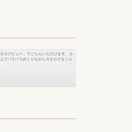
タログビュー」でごらんいただけます。カ
b上でパラパラめくりながらカタログをごら