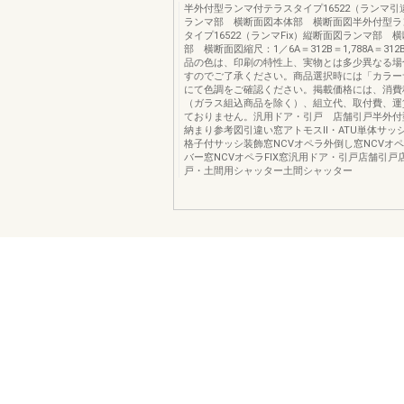
半外付型ランマ付テラスタイプ16522（ランマ
ランマ部 横断面図本体部 横断面図半外付型ラ
タイプ16522（ランマFix）縦断面図ランマ部 
部 横断面図縮尺：1／6A＝312B＝1,788A＝312B
品の色は、印刷の特性上、実物とは多少異なる場
すのでご了承ください。商品選択時には「カラー
にて色調をご確認ください。掲載価格には、消費
（ガラス組込商品を除く）、組立代、取付費、運
ておりません。汎用ドア・引戸 店舗引戸半外付
納まり参考図引違い窓アトモスⅡ・ATU単体サッ
格子付サッシ装飾窓NCVオペラ外倒し窓NCVオ
バー窓NCVオペラFIX窓汎用ドア・引戸店舗引戸
戸・土間用シャッター土間シャッター