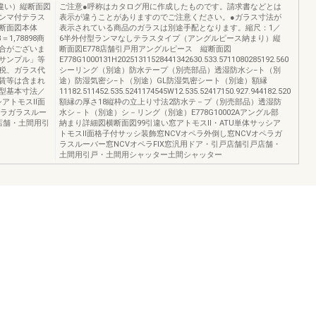
引違い）縦断面図
ご注意●呼称はカタログ用に作成したものです。請求書などとは
ンマ付テラス
表示が違うことがありますのでご注意ください。●ガラス寸法が
横断面図本体
表示されている商品のガラスは別途手配となります。縮尺：1／
＝1,78898商
6半外付型ランマなしテラスタイプ（アングルピース納まり）縦
合がございま
断面図E778店舗引戸用アングルピース 縦断面図
サンプル」等
E778G1000131H20251311528441342630.533.5711080285192.560
税、ガラス代
シーリング（別途）防水テープ（別売部品）透湿防水シ−ト（別
賃等は含まれ
途）防湿気密シ−ト（別途）GL防湿気密シート（別途）額縁
型基本寸法／
11182.511452.535.5241174545W12.535.52417150.927.944182.520
シアトモスⅡ面
額縁の厚さ18縦枠の立上り寸法2防水テ－プ（別売部品）透湿防
ペラガラスルー
水シ－ト（別途）シ－リング（別途）E778G10002Aアングル部
店舗・土間用引
納まり詳細図横断面図99引違い窓アトモスⅡ・ATU単体サッシア
トモスⅡ面格子付サッシ装飾窓NCVオペラ外倒し窓NCVオペラガ
ラスルーバー窓NCVオペラFIX窓汎用ドア・引戸店舗引戸店舗・
土間用引戸・土間用シャッター土間シャッター