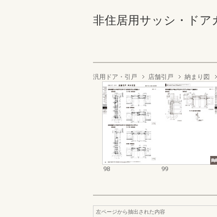
非住居用サッシ・ドアカタログ
汎用ドア・引戸
店舗引戸
納まり図
98
99
左ページから抽出された内容