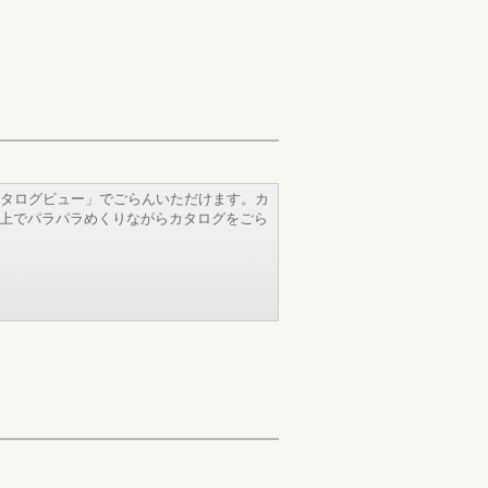
タログビュー」でごらんいただけます。カ
b上でパラパラめくりながらカタログをごら