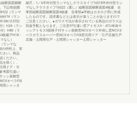
法縦断面図横断
縮尺：1／6半外付型ランマなしテラスタイプ16518半外付型ラン
め、下記有効開
マなしテラスタイプ16522（通し）縦断面図横断面図4枚建 合
0H22（ランマ
掌部縦断面図横断面図4枚建 合掌部●呼称はカタログ用に作成
66H74（ラン
したものです。請求書などとは表示が違うことがありますので
5W/2-57旧
ご注意ください。●ガラス寸法が表示されている商品のガラスは
付）H24（ラン
別途手配となります。ご注意97引違い窓アトモスⅡ・ATU単体サ
マ付）H80（ラ
ッシアトモスⅡ面格子付サッシ装飾窓NCVオペラ外倒し窓NCVオ
663枚建戸H18・
ペラガラスルーバー窓NCVオペラFIX窓汎用ドア・引戸店舗引戸
ンマなし）
店舗・土間用引戸・土間用シャッター土間シャッター
4（ランマな
、印刷の特性上、実
ださい。商品
認ください。
品を除く）、
汎用ドア・引
参考図引違い
付サッシ装飾窓
CVオペラFIX
間用シャッタ