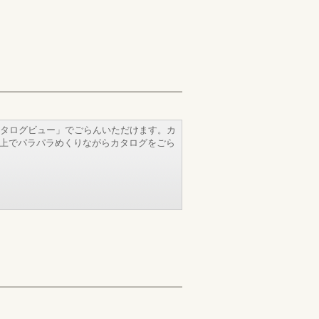
タログビュー」でごらんいただけます。カ
b上でパラパラめくりながらカタログをごら