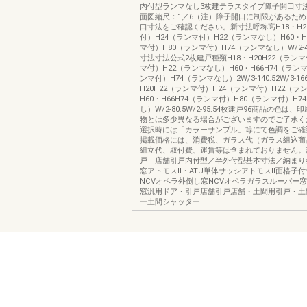
内付型ランマなし3枚建テラスタイプ障子開口寸
面図縮尺：1／6（注）障子開口に制限があるた
口寸法をご確認ください。新寸法呼称高H18・H2
付）H24（ランマ付）H22（ランマなし）H60・H
マ付）H80（ランマ付）H74（ランマなし）W/2-49.
寸法寸法公式2枚建戸種類H18・H20H22（ランマ
マ付）H22（ランマなし）H60・H66H74（ラン
ンマ付）H74（ランマなし）2W/3-140.52W/3-1
H20H22（ランマ付）H24（ランマ付）H22（ラ
H60・H66H74（ランマ付）H80（ランマ付）H7
し）W/2-80.5W/2-95.54枚建戸96商品の色は
物とは多少異なる場合がございますのでご了承く
選択時には「カラーサンプル」等にて色調をご確
掲載価格には、消費税、ガラス代（ガラス組込商
組立代、取付費、運賃等は含まれておりません。
戸 店舗引戸内付型／半外付型基本寸法／納まり
窓アトモスⅡ・ATU単体サッシアトモスⅡ面格子
NCVオペラ外倒し窓NCVオペラガラスルーバー窓N
窓汎用ドア・引戸店舗引戸店舗・土間用引戸・土
ー土間シャッター