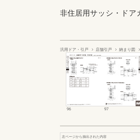
非住居用サッシ・ドアカタログ
汎用ドア・引戸
店舗引戸
納まり図
96
97
左ページから抽出された内容