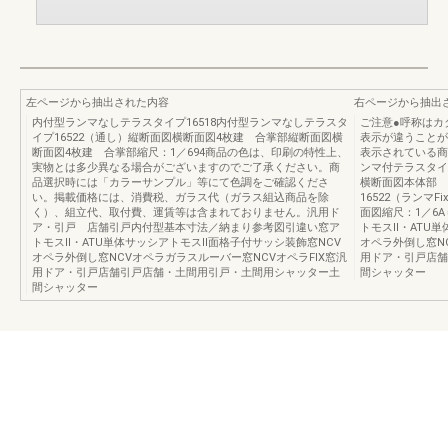
左ページから抽出された内容
右ページから抽出
内付型ランマなしテラスタイプ16518内付型ランマなしテラスタ
ご注意●呼称はカ
イプ16522（通し）縦断面図横断面図4枚建 合掌部縦断面図横
表示が違うことが
断面図4枚建 合掌部縮尺：1／694商品の色は、印刷の特性上、
表示されている商
実物とは多少異なる場合がございますのでご了承ください。商
ンマ付テラスタイ
品選択時には「カラーサンプル」等にて色調をご確認くださ
横断面図本体部 
い。掲載価格には、消費税、ガラス代（ガラス組込商品を除
16522（ランマ
く）、組立代、取付費、運賃等は含まれておりません。汎用ド
面図縮尺：1／6A＝3
ア・引戸 店舗引戸内付型基本寸法／納まり参考図引違い窓ア
トモスⅡ・ATU
トモスⅡ・ATU単体サッシアトモスⅡ面格子付サッシ装飾窓NCV
オペラ外倒し窓N
オペラ外倒し窓NCVオペラガラスルーバー窓NCVオペラFIX窓汎
用ドア・引戸店舗
用ドア・引戸店舗引戸店舗・土間用引戸・土間用シャッター土
間シャッター
間シャッター