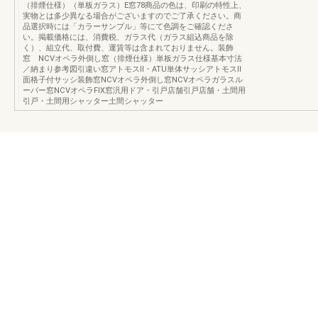
（排煙仕様）（単板ガラス）E窓78商品の色は、印刷の特性上、
実物とは多少異なる場合がございますのでご了承ください。商
品選択時には「カラーサンプル」等にて色調をご確認くださ
い。掲載価格には、消費税、ガラス代（ガラス組込商品を除
く）、組立代、取付費、運賃等は含まれておりません。装飾
窓 NCVオペラ外倒し窓（排煙仕様）単板ガラス仕様基本寸法
／納まり参考図引違い窓アトモスⅡ・ATU単体サッシアトモスⅡ
面格子付サッシ装飾窓NCVオペラ外倒し窓NCVオペラガラスル
ーバー窓NCVオペラFIX窓汎用ドア・引戸店舗引戸店舗・土間用
引戸・土間用シャッター土間シャッター