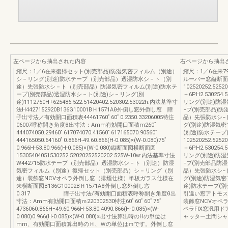
左ページから抽出された内容
右ページから抽出
縮尺：1／6在来復帰セット(別売部品)防湿気密フィルム（別途）
縮尺：1／6在来
シ－リング(別途)防水テープ（別売部品）透湿防水シ－ト（別
ルーバー窓縦断面
途）先張防水シ－ト（別売部品）防湿気密フィルム(別途)防水テ
102520252.52520
ープ(別売部品)透湿防水シ－ト(別途)シ－リング(別
＋6PH2.53025
途)1112750H+625486.522.51420402.520302.53022h:内法基準寸
リング(別途)防湿
法H4427152920B136G10001BＨ1571Aθ外倒し窓外倒し窓 障
−プ(別売部品)
子出寸法／有効開口面積表44461760ﾟ60ﾟ0.2350.33206005特注
品）先張防水シ−
06007呼称開き角度θ出寸法：Amm有効開口面積m260ﾟ
グ(別途)防湿気密
444074050.29460ﾟ617074070.41560ﾟ617165070.90560ﾟ
(別途)防水テープ(
444165050.64160ﾟ0.866H-49.60.866(H-0.085)×(W-0.080)75ﾟ
102520252.52520
0.966H-53.80.966(H-0.085)×(W-0.080)縦断面図横断面図
＋6PH2.53025
15305404051530252.52020252520202.525W-10w:内法基準寸法
リング(別途)防湿
W442715防水テープ（別売部品）透湿防水シ－ト（別途）防湿
−プ(別売部品防
気密フィルム（別途）復帰セット（別売部品）シ－リング（別
品）先張防水シ−
途）装飾窓NCVオペラ外倒し窓（排煙仕様）単板ガラス仕様在
グ(別途)防湿気密
来横断面図B136G10002BＨ1571Aθ外倒し窓外倒し窓
途)防水テープ(別
0.317 障子出寸法/有効開口面積表呼称開き角度θ出
引違い窓アトモス
寸法：Amm有効開口面積ｍ220302530特注60ﾟ60ﾟ60ﾟ75ﾟ
装飾窓NCVオペ
4736060.866Hｰ49.60.966H-53.80.4090.866(H-0.085)×(W-
ペラFIX窓汎用
0.080)0.966(H-0.085)×(W-0.080)※出寸法算出時のHの単位は
ャッター土間シャ
mm、有効開口面積算出時のＨ、Ｗの単位はｍです。外倒し窓