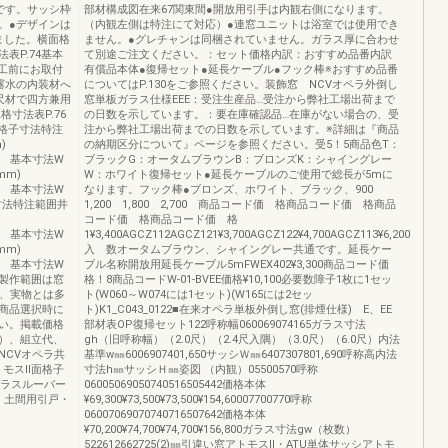
です。サッシ枠
部材構成図在来67関東間●開放用引手は内観右側になります。
。●デザインは
（内観左側は特注にて対応）●連窓ユニットは浴室では使用でき
ました。横面格
ません。●グレチャンは同梱されていません。ガラス厚に合わせ
表P.74基本
て別途ご注文ください。：セット価格内訳：おすすめ品番内訳
施工前にお取付
有償品本体●復帰セット●延長ケーブル●フック棒※おすすめ品番
露水の内装材へ
についてはP.130をご参照ください。装飾窓 NCVオペラ外倒し
尺材で四方兼用
窓単板ガラス仕様EEE：受注生産品…受注から弊社工場出荷まで
寸法表P.76
の日数を示しています。：要在庫確認品…在庫がない場合の、受
面格子寸法特注
注から弊社工場出荷までの日数を示しています。※詳細は『商品
)
の納期区分について』ページを参照ください。受5！5商品色T：
,127 基本寸法W
ブラックG：オータムブラウンB：ブロンズK：シャイングレー
(mm)
W：ホワイト復帰セット●延長ケーブルのご使用で総長が5mに
,405 基本寸法W
なります。フック棒●ブロンズ、ホワイト、ブラック、900
500寸法特注範囲井
1,200 1,800 2,700 商品コード価 格商品コード価 格商品
コード価 格商品コード価 格
,127 基本寸法W
1¥3,400AGCZ112AGCZ121¥3,700AGCZ122¥4,700AGCZ113¥6,200
(mm)
入 数オータムブラウン、シャイングレー共通です。延長ケー
,317 基本寸法W
ブル名称開放用延長ケーブル5mFWEX402¥3,300商品コード価
500※製作範囲は窓
格！8商品コードW-01-BVEE価格¥10,100必要数障子1枚に1セッ
上、実物とは多
ト(W060～W074には1セット)(W165には2セッ
商品選択時に
ト)K1_C043_0122■在来オペラ単板外倒し窓(排煙仕様) E、EE
い。掲載価格
部材表OP復帰セット122呼称幅060069074165ガラス寸法
）、組立代、
gh（旧呼称幅）（2.0尺）（2.4尺入隅）（3.0尺）（6.0尺）内法
NCVオペラ共
基準w㎜6006907401,650サッシＷ㎜6407307801,690呼称高内法
トモスⅡ面格子
寸法h㎜サッシＨ㎜姿図 （内観）05500570呼称
ガラスルーバー
06005069050740516505442価格本体
・土間用引戸・
¥69,300¥73,500¥73,500¥154,60007700770呼称
06007069070740716507642価格本体
¥70,200¥74,700¥74,700¥156,800ガラス寸法gw（枚数）
522612662725(2)㎜引違い窓アトモスⅡ・ATU単体サッシアトモ