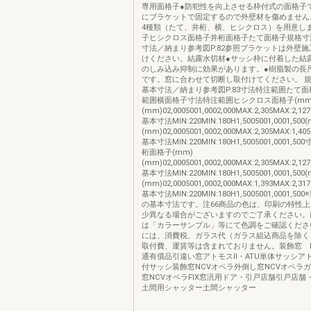
専用面格子●防犯性を向上させる枠付式の面格子
にブラケットで固定するので外壁材を傷めません
4種類（たて、井桁、横、ヒシクロス）を用意し
子ヒシクロス面格子井桁面格子たて面格子規格寸法
寸法／納まり参考図P.82参照ブラケットは外壁
けください。結露水切材●サッシ枠に付着した結
のしみ込み抑制に効果があります。●樹脂製の長
です。窓に合わせて切断し取付けてください。 規格
基本寸法／納まり参考図P.83寸法特注範囲たて
範囲横面格子寸法特注範囲ヒシクロス面格子(mm
(mm)02,0005001,0002,000MAX:2,305MAX:2
基本寸法MIN:220MIN:180H1,5005001,0001,500
(mm)02,0005001,0002,000MAX:2,305MAX:1
基本寸法MIN:220MIN:180H1,5005001,0001,
桁面格子(mm)
(mm)02,0005001,0002,000MAX:2,305MAX:2
基本寸法MIN:220MIN:180H1,5005001,0001,500
(mm)02,0005001,0002,000MAX:1,393MAX:2
基本寸法MIN:220MIN:180H1,5005001,0001,
の基本寸法です。注66商品の色は、印刷の特性
少異なる場合がございますのでご了承ください。
は「カラーサンプル」等にて色調をご確認くださ
には、消費税、ガラス代（ガラス組込商品を除く
取付費、運賃等は含まれておりません。装飾窓 
通有償品引違い窓アトモスⅡ・ATU単体サッシア
付サッシ装飾窓NCVオペラ外倒し窓NCVオペラ
窓NCVオペラFIX窓汎用ドア・引戸店舗引戸店舗
土間用シャッター土間シャッター