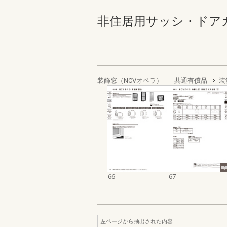
非住居用サッシ・ドアカタログ
装飾窓（NCVオペラ）
共通有償品
装
66
67
左ページから抽出された内容