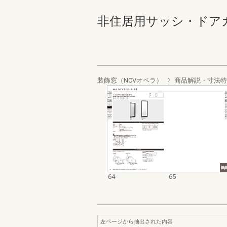
非住居用サッシ・ドアカタログ
装飾窓（NCVオペラ）
商品解説・寸法特
64
65
左ページから抽出された内容