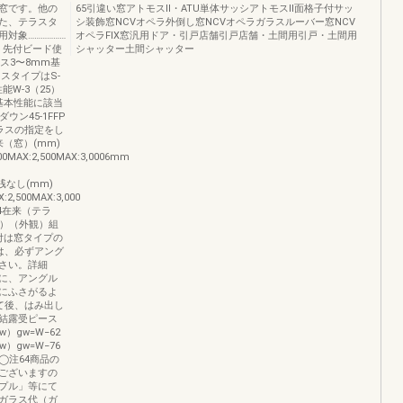
窓です。他の
65引違い窓アトモスⅡ・ATU単体サッシアトモスⅡ面格子付サッ
た、テラスタ
シ装飾窓NCVオペラ外倒し窓NCVオペラガラスルーバー窓NCV
象………………
オペラFIX窓汎用ドア・引戸店舗引戸店舗・土間用引戸・土間用
… 先付ビード使
シャッター土間シャッター
ラス3〜8mm基
ラスタイプはS-
能W-3（25）
基本性能に該当
ウン45-1FFP
ラスの指定をし
（窓）(mm)
,000MAX:2,500MAX:3,0006mm
中桟なし(mm)
AX:2,500MAX:3,000
G-4在来（テラ
ラス）（外観）組
付は窓タイプの
は、必ずアング
さい。詳細
に、アングル
にふさがるよ
て後、はみ出し
結露受ピース
）gw=W−62
）gw=W−76
◯注64商品の
ございますの
プル」等にて
ガラス代（ガ