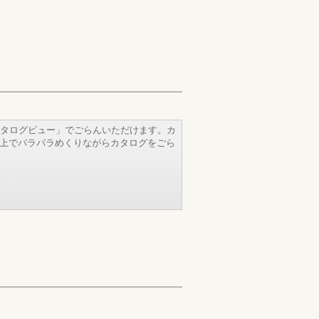
タログビュー」でごらんいただけます。カ
b上でパラパラめくりながらカタログをごら