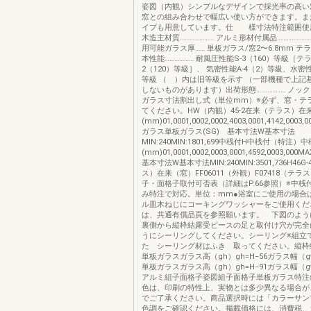
姿図（内観）シンプルなデザインで採光率の高い
窓との組み合わせで幅広い使い方ができます。ま
イプも用意しています。仕 様寸法特注範囲使用対
木造主材質………………… アルミ形材付属品………………
用可能ガラス厚…… 単板ガラス/窓2〜6.8mm テ
本性能……………… 耐風圧性能S-3（160）等級［テ
2（120）等級］、 気密性能A-4（2）等級、水密性
等級 （ ）内は旧等級を示す （一部機種で上記
しないものがあります）出荷形態……………… ノックダ
ガラス寸法割出し式（単位mm）※必ず、窓・テ
てください。HW（内観）45-2在来（テラス）在来
(mm)01,0001,0002,0002,4003,0001,4142,0003
ガラス単板ガラス(SG) 基本寸法W基本寸法
MIN:240MIN:1801,699中桟付H中桟付（特注）
(mm)01,0001,0002,0003,0001,4592,0003,000M
基本寸法W基本寸法MIN:240MIN:3501,736H46
ス）在来（窓）FF06011（外観）F07418（テ
子・面格子取付可否表（詳細はP.66参照）※中桟
み特注で対応。単位：mm●浴室にご使用の場合
ル皿木ねじにコーキングワッシャーをご使用くだ
は、共通有償品頁を参照願います。 下図のよう
裏側から縦枠結露受ピースの足と取付け穴が完全
うにシーリングしてください。シーリング※組立
た シーリング材はふき 取ってください。縦枠
単板ガラスガラス高（gh）gh=H−56ガラス幅（gw
単板ガラスガラス高（gh）gh=H−91ガラス幅（gw
アルミ組子面格子姿図組子面格子単板ガラス特注
色は、印刷の特性上、実物とは多少異なる場合が
でご了承ください。商品選択時には「カラーサン
色調をご確認ください。掲載価格には、消費税、