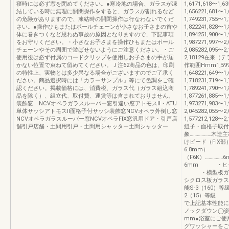
寝時には必ず窓を閉めてください。●寒冷地の場合、ガラスが凍
1,6171,618〜1,6
結している時に無理に開閉操作をすると、ガラスが割れるなど
1,656221,681〜1
の危険がありますので、凍結時の開閉操作は行なわないでくだ
1,749231,755〜1
さい。●操作ひもまたはボールチェーンが小さなお子さまの首や
1,822241,828〜1
体に巻きつくなど思わぬ事故の原因となりますので、下記事項
1,894251,900〜1
をお守りください。・小さなお子さまを操作ひもまたはボール
1,987271,997〜2
チェーンやその周囲で遊ばせないようにご注意ください。・ご
2,085282,095〜2
使用後は必ず付属のコードクリップを使用しお子さまの手が届
2,18129在来
かない位置で束ねて留めてください。Ｊ注62商品の色は、印刷
作範囲Hmm1,599〜1
の特性上、実物とは多少異なる場合がございますのでご了承く
1,648221,649〜1
ださい。商品選択時には「カラーサンプル」等にて色調をご確
1,718231,719〜1
認ください。掲載価格には、消費税、ガラス代（ガラス組込商
1,789241,790〜1
品を除く）、組立代、取付費、運賃等は含まれておりません。
1,877261,885〜1
装飾窓 NCVオペラガラスルーバー窓引違い窓アトモスⅡ・ATU
1,973271,983〜1
単体サッシアトモスⅡ面格子付サッシ装飾窓NCVオペラ外倒し窓
2,045282,055〜2
NCVオペラガラスルーバー窓NCVオペラFIX窓汎用ドア・引戸店
1,577212,128〜2,
舗引戸店舗・土間用引戸・土間用シャッター土間シャッター
組子・面格子取付
象………………木造主
けビード（FIX部
6.8mm） 
（F6K）…………
6mm ・ヒシク
・横型板ガラス
シクロス板ガラス（
能S-3（160）
2（15）等級
で上記基本性能に
ノックダウン◯姿
mm●浴室にご使
グワッシャーをご