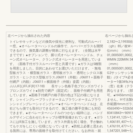
左ページから抽出された内容
右ページから抽出
トイレやキッチンなどの換気や採光に便利な、可動式のルーバ
2,182〜2,19
ー窓。●オペレーターハンドルの操作で、ルーバーガラスを開閉
（gh）85／枚W
できるので、換気量の調整が簡単に行なえます。（全開は水平
位mm）（mm）
までです）●オプションで、握り式オペレーターハンドル、チェ
01,0005001,00
ーン式オペレーター、クランク式オペレーターを用意していま
WMIN:220MIN:3
す。（面格子付ガラスルーバー窓と共通です）●ガラスは5種類
（mm）
を用意しました。目的にあわせてお選びいただけます。・無地
01,0005001,0002
型板ガラス ・横型板ガラス・透明板ガラス ・透明ヒシクロス板
G2サッシサッシ
ガラス・ヒシクロス型板ガラスJ06011（外観）J06011＋面格子
観）Jタイプ※必
付網戸（内観）J06011＋横面格子（外観）姿図（内観）
ーター1個349≦H≦
JJJJF(L)FFJF(R)17-1特 長サッシ色格子色ブロンズホワイト
（窓）在来（テラ
ブロンズホワイト●別売で網戸（固定式）、面格子付網戸を用意
異なります。（部
しています。●面格子付網戸の格子部の色は下記の様になりま
可。●H456m
す。シャイングレーブラックオータムブラウンオータムブラウ
ません。H寸法製
ンシャイングレーシャイングレー●オペレーターハンドルは、左
作範囲Hmmガラス
右どちら側でも取付けできるので、施工後の勝手交換にも対応
4565490〜53265
できます。●オペレーターハンドルのつかない縦枠には、ハンド
83410843〜9091
ルデザインに合わせたキャップが標準装備されています。●ガラ
1,124141,125〜1
スにはR加工を施しています。ガラス外面を拭く場合、手が触れ
1,406181,407〜1
てもケガをしにくい仕様になっています。●防犯上必要と思われ
1,476191,477〜1
る箇所には、専用の面格子を取付けてください。なお外出・就
1,547201,548〜1