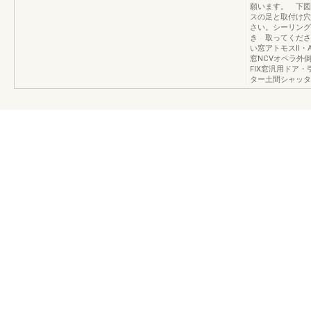
願います。 下図
スの足と取付け穴
さい。シーリング
き 取ってくださ
い窓アトモスⅡ・
窓NCVオペラ外
FIX窓汎用ドア
ター土間シャッタ