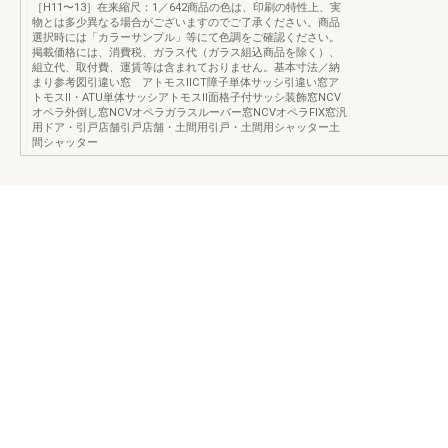
［H11〜13］在来縮尺：1／642商品の色は、印刷の特性上、実
物とは多少異なる場合がございますのでご了承ください。商品
選択時には「カラーサンプル」等にて色調をご確認ください。
掲載価格には、消費税、ガラス代（ガラス組込商品を除く）、
組立代、取付費、運賃等は含まれておりません。基本寸法／納
まり参考図引違い窓 アトモスⅡCT障子単体サッシ引違い窓ア
トモスⅡ・ATU単体サッシアトモスⅡ面格子付サッシ装飾窓NCV
オペラ外倒し窓NCVオペラガラスルーバー窓NCVオペラFIX窓汎
用ドア・引戸店舗引戸店舗・土間用引戸・土間用シャッター土
間シャッター