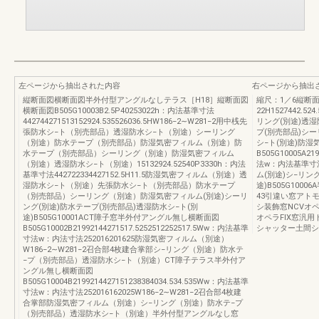
左ページから抽出された内容
右ページから抽出
縦断面図横断面図半外付型アングルなしテラス［H18］縦断面図
縮尺：1／6縦断面図
横断面図B505G10003B2.5P40253022h：内法基準寸法
22H1527442.5
442744271513152924.535526036.5HW186−2∼W281−2用中桟先
リング(別途)透湿
張防水シ−ト（別売部品）透湿防水シ−ト（別途）シーリング
プ(別売部品)シー
（別途）防水テープ（別売部品）防湿気密フィルム（別途）防
シ−ト(別途)防
水テープ（別売部品）シーリング（別途）防湿気密フィルム
B505G10005A219
（別途）透湿防水シ−ト（別途）15132924.52540P3330h：内法
法w：内法基準寸法
基準寸法442722334427152.5H11.5防湿気密フィルム（別途）透
ム(別途)シ−リン
湿防水シ−ト（別途）先張防水シ−ト（別売部品）防水テープ
途)B505G10
（別売部品）シーリング（別途）防湿気密フィルム(別途)シーリ
43引違い窓アト
ング(別途)防水テープ(別売部品)透湿防水シ−ト(別
シ装飾窓NCVオ
途)B505G10001ACT障子窓半外付アングル無し横断面図
オペラFIX窓汎
B505G10002B21992144271517.5252512252517.5Ww：内法基準
シャッター土間シ
寸法w：内法寸法252016201625防湿気密フィルム（別途）
W186−2∼W281−2召合部4枚建合掌部シ−リング（別途）防水テ
−プ（別売部品）透湿防水シ−ト（別途）CT障子テラス半外付ア
ングル無し横断面図
B505G10004B2199214427151238384034.534.535Ww：内法基準
寸法w：内法寸法252016162025W186−2∼W281−2召合部4枚建
合掌部防湿気密フィルム（別途）シ−リング（別途）防水テ−プ
（別売部品）透湿防水シ−ト（別途）半外付型アングルなし窓