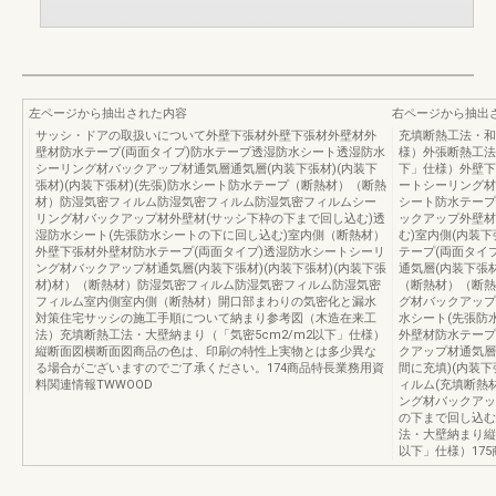
左ページから抽出された内容
右ページから抽出
サッシ・ドアの取扱いについて外壁下張材外壁下張材外壁材外
充填断熱工法・和
壁材防水テープ(両面タイプ)防水テープ透湿防水シート透湿防水
様）外張断熱工法
シーリング材バックアップ材通気層通気層(内装下張材)(内装下
下」仕様）外壁下
張材)(内装下張材)(先張)防水シート防水テープ（断熱材）（断熱
ートシーリング材
材）防湿気密フィルム防湿気密フィルム防湿気密フィルムシー
シート防水テープ
リング材バックアップ材外壁材(サッシ下枠の下まで回し込む)透
ックアップ外壁材
湿防水シート(先張防水シートの下に回し込む)室内側（断熱材）
む)室内側(内装
外壁下張材外壁材防水テープ(両面タイプ)透湿防水シートシーリ
テープ(両面タイ
ング材バックアップ材通気層(内装下張材)(内装下張材)(内装下張
通気層(内装下張材
材)材）（断熱材）防湿気密フィルム防湿気密フィルム防湿気密
（断熱材）（断熱
フィルム室内側室内側（断熱材）開口部まわりの気密化と漏水
グ材バックアップ
対策住宅サッシの施工手順について納まり参考図（木造在来工
水シート(先張防
法）充填断熱工法・大壁納まり（「気密5cm2/m2以下」仕様）
外壁材防水テープ
縦断面図横断面図商品の色は、印刷の特性上実物とは多少異な
クアップ材通気層
る場合がございますのでご了承ください。174商品特長業務用資
間に充填)(内装
料関連情報TWWOOD
ィルム(充填断熱
ング材バックアッ
の下まで回し込む
法・大壁納まり縦
以下」仕様）17