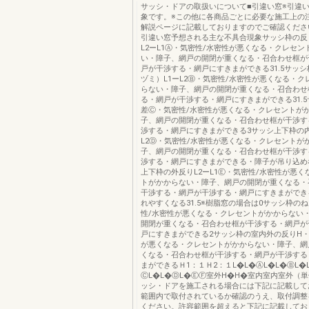
サッシ・ドアの取扱いについて■引違い窓※引違
象です。※この他に各商品ごとに必要な施工上の
解説ページに記載しておりますのでご確認くださ
引違い窓予想される主な不具合現象サッシ枠の反
L2ーL1Ⓐ・気密性/水密性が悪くなる・クレセン
い・障子、網戸の開閉が重くなる・召合わせ框が
戸が干渉する・網戸にすきまができる31.5サッ
ヅミ）L1ーL2Ⓑ・気密性/水密性が悪くなる・ク
らない・障子、網戸の開閉が重くなる・召合わせ
る・網戸が干渉する・網戸にすきまができる31.
差Ⓒ・気密性/水密性が悪くなる・クレセントが
子、網戸の開閉が重くなる・召合わせ框が干渉す
渉する・網戸にすきまができる3サッシ上下枠の内
L2Ⓓ・気密性/水密性が悪くなる・クレセントが
子、網戸の開閉が重くなる・召合わせ框が干渉す
渉する・網戸にすきまができる・障子が吊り込め
上下枠の外反りL2ーL1Ⓔ・気密性/水密性が悪く
トがかからない・障子、網戸の開閉が重くなる・
干渉する・網戸が干渉する・網戸にすきまができ
れやすくなる31.5※樹脂窓の場合は0サッシ枠の
性/水密性が悪くなる・クレセントがかからない
開閉が重くなる・召合わせ框が干渉する・網戸が
戸にすきまができる2サッシ枠の室内外の反りH・
が悪くなる・クレセントがかからない・障子、網
くなる・召合わせ框が干渉する・網戸が干渉する
まができるＨ1：１Ｈ2：１L�L�ⒶL�L�ⒷL�
ⒸL�L�ⒹL�ⒺⒻ室外H�H�室内室内室外（
ッシ・ドアを施工される場合には下記に記載して
範囲内で取付されているか確認のうえ、取付調整
ください。許容範囲を超えると下記に記載してお