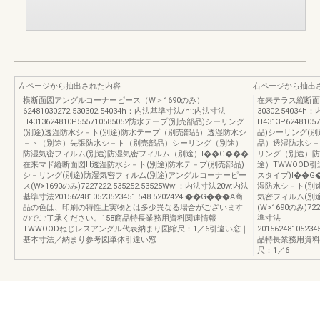
左ページから抽出された内容
右ページから抽出
横断面図アングルコーナーピース（W＞1690のみ）
在来テラス縦断面
62481030272.530302.54034h：内法基準寸法/h’:内法寸法
30302.54034
H4313624810P555710585052防水テープ(別売部品)シーリング
H4313P624810
(別途)透湿防水シ－ト(別途)防水テープ（別売部品）透湿防水シ
品)シーリング(
－ト（別途）先張防水シ－ト（別売部品）シーリング（別途）
品）透湿防水シ－
防湿気密フィルム(別途)防湿気密フィルム（別途）I��G���
リング（別途）防
在来マド縦断面図H透湿防水シ－ト(別途)防水テ－プ(別売部品)
途）TWWOOD引
シ－リング(別途)防湿気密フィルム(別途)アングルコーナーピー
スタイプ)I��G
ス(W>1690のみ)7227222.535252.53525Ww’：内法寸法20w:内法
湿防水シ－ト(別途
基準寸法2015624810523523451.548.5202424I��G���A商
気密フィルム(別
品の色は、印刷の特性上実物とは多少異なる場合がございます
(W>1690のみ)72
のでご了承ください。158商品特長業務用資料関連情報
準寸法
TWWOODねじレスアングル代表納まり図縮尺：1／6引違い窓｜
2015624810523
基本寸法／納まり参考図単体引違い窓
品特長業務用資料
尺：1／6