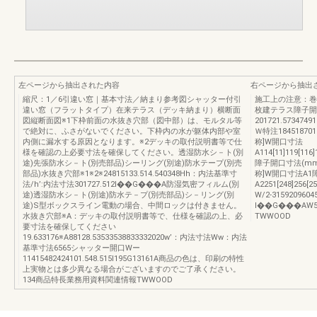
左ページから抽出された内容
右ページから抽出
縮尺：1／6引違い窓｜基本寸法／納まり参考図シャッター付引
施工上の注意：巻
違い窓（フラットタイプ）在来テラス（デッキ納まり）横断面
枚建テラス障子開
図縦断面図※1下枠前面の水抜き穴部（図中部）は、モルタル等
201721.57347491
で絶対に、ふさがないでください。下枠内の水が躯体内部や室
Ｗ特注184518701
内側に漏水する原因となります。※2デッキの取付説明書等で仕
称]W開口寸法
様を確認の上必要寸法を確保してください。透湿防水シ－ト(別
A114[11]119[116
途)先張防水シ－ト(別売部品)シーリング(別途)防水テープ(別売
障子開口寸法(mm)
部品)水抜き穴部※1※2※24815133.514.540348Hh：内法基準寸
称]W開口寸法A1
法/h’:内法寸法301727.512I��G���A防湿気密フィルム(別
A2251[248]256[2
途)透湿防水シ－ト(別途)防水テ－プ(別売部品)シ－リング(別
W/2-3159209604
途)S型ボックスライン電動の場合、中間ロックは付きません。
I��G���AW
水抜き穴部※A：デッキの取付説明書等で、仕様を確認の上、必
TWWOOD
要寸法を確保してください
19.633176※A88128.53533538833332020w’：内法寸法Ww：内法
基準寸法6565シャッター開口Wー
11415482424101.548.515I195G13161A商品の色は、印刷の特性
上実物とは多少異なる場合がございますのでご了承ください。
134商品特長業務用資料関連情報TWWOOD