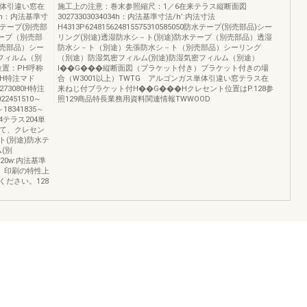
単体引違い窓在
施工上の注意：巻末参照縮尺：1／6在来テラス縦断面図
34h：内法基準寸
30273303034034h：内法基準寸法/h’:内法寸法
0防水テープ(別売部
H4313P624815624815575310585050防水テープ(別売部品)シー
テープ（別売部
リング(別途)透湿防水シ－ト(別途)防水テープ（別売部品）透湿
売部品）シー
防水シ－ト（別途）先張防水シ－ト（別売部品）シーリング
フィルム（別
（別途）防湿気密フィルム(別途)防湿気密フィルム（別途）
位置：PH呼称
I��G���縦断面図（ブラケット付き）ブラケット付きの場
-41H特注マド
合（W3001以上）TWTG アルゴンガス単体引違い窓テラス在
5～273080H特注
来ねじ付ブラケット付H��G���Hクレセント位置はP.128参
22451510～
照129商品特長業務用資料関連情報TWWOOD
0～18341835～
204テラス204単
において、クレセン
ト(別途)防水テ
(別
寸法20w:内法基準
の色は、印刷の特性上
ださい。128