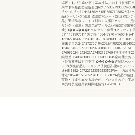
縮尺：1／6引違い窓｜基本寸法／納まり参考図
来マド横断面図縦断面図624815302733030340
法/h’:内法寸法H4313624815P55571058525
品)シーリング(別途)透湿防水シ－ト(別途)防水
品）透湿防水シ－ト（別途）先張防水シ－ト（別
リング（別途）防湿気密フィルム(別途)防湿気密
途）I��G���Hクレセント位置Hクレセント
09111315970111370154456447970～1650H/2
18202218302022301510～1804800H-1005180
在来テラス242427273018A2022A18B2022B84520
18441845～277086020226084H-100584083151
2760830244242427A274527B2760H特注H特注
純段差08408480080H-1005083083※全範囲
ト位置変更は対応不可I��G���透湿防水シ－
－プ(別売部品)シ－リング(別途)防湿気密フィルム
途)48.51524247227223352533525Ww’：内法
寸法2062481552352345I179G12102A商品
実物とは多少異なる場合がございますのでご了承く
商品特長業務用資料関連情報TWWOOD