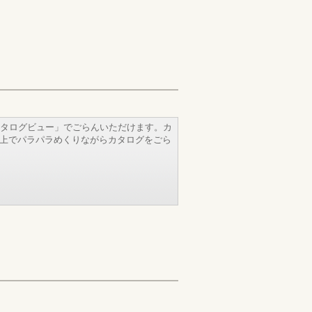
タログビュー」でごらんいただけます。カ
b上でパラパラめくりながらカタログをごら