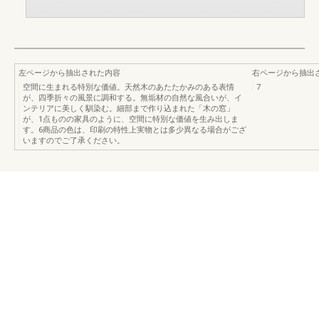
左ページから抽出された内容
右ページから抽出
空間に生まれる特別な価値。天然木のあたたかみのある表情
7
が、四季折々の風景に調和する。無垢材の自然な風合いが、イ
ンテリアに美しく馴染む。細部まで作り込まれた「木の窓」
が、1点ものの家具のように、空間に特別な価値を生み出しま
す。6商品の色は、印刷の特性上実物とは多少異なる場合がござ
いますのでご了承ください。