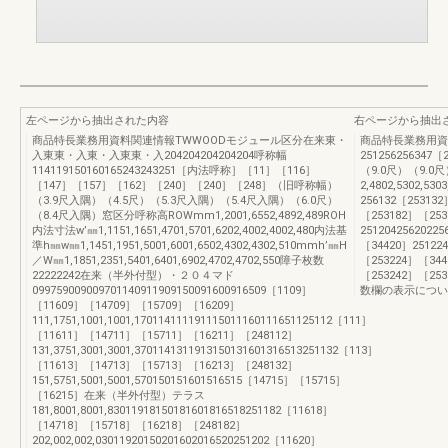
左ページから抽出された内容
右ページから抽出
商品特長業務用資料関連情報TWWOODモジュール区分在来東・
商品特長業務用資
入東東・入東・入東東・入204204204204204呼称幅
25125625634
114119150160165243243251［内法呼称］［11］［116］
（9.0尺）（9.0尺
［147］［157］［162］［240］［240］［248］（旧呼称幅）
2,4802,5302,530
（3.9尺入隅）（4.5尺）（5.3尺入隅）（5.4尺入隅）（6.0尺）
256132［253132
（8.4尺入隅）窓区分呼称高ROWmm1,2001,6552,4892,489ROH
［253182］［253
内法寸法w’㎜1,1151,1651,4701,5701,6202,4002,4002,480内法基
2512042562022
準h㎜w㎜1,1451,1951,5001,6001,6502,4302,4302,510mmh’㎜H
［34420］251224
／W㎜1,1851,2351,5401,6401,6902,4702,4702,550障子枚数
［253224］［3442
22222242在来（半外付型）・２０４マド
［253242］［2
099759009009701140911909150091600916509［1109］
数欄の表示につい
［11609］［14709］［15709］［16209］
111,1751,1001,1001,170114111191115011160111651125112［111］
［11611］［14711］［15711］［16211］［248112］
131,3751,3001,3001,3701141311913150131601316513251132［113］
［11613］［14713］［15713］［16213］［248132］
151,5751,5001,5001,570150151601516515［14715］［15715］
［16215］在来（半外付型）テラス
181,8001,8001,83011918150181601816518251182［11618］
［14718］［15718］［16218］［248182］
202,002,002,03011920150201602016520251202［11620］