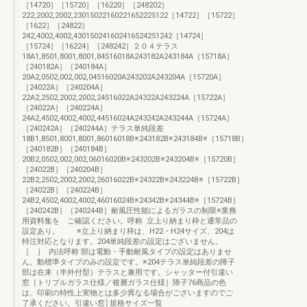
［14720］［15720］［16220］［248202］
222,2002,2002,23015022160221652225122［14722］［15722］
［1622］［24822］
242,4002,4002,430150241602416524251242［14724］
［15724］［16224］［248242］２０４テラス
18A1,8501,8001,8001,84516018A243182A243184A［15718A］
［240182A］［240184A］
20A2,0502,002,002,04516020A243202A243204A［15720A］
［24022A］［240204A］
22A2,2502,2002,2002,24516022A24322A243224A［15722A］
［24022A］［240224A］
24A2,4502,4002,4002,44516024A243242A243244A［15724A］
［240242A］［240244A］テラス単純段差
18B1,8501,8001,8001,86016018B※243182B※243184B※［15718B］
［240182B］［240184B］
20B2,0502,002,002,06016020B※243202B※243204B※［15720B］
［24022B］［240204B］
22B2,2502,2002,2002,26016022B※24322B※243224B※［15722B］
［24022B］［240224B］
24B2,4502,4002,4002,46016024B※24342B※24344B※［15724B］
［240242B］［240244B］耐風圧性能によるガラスの制限※業務
用資料集を ご確認ください。呼称 立上り納まり枠と通常品の
設定あり。 ※立上り納まり枠は、H22・H24サイズ、204は
特注対応となります。204単純段差の設定はございません。
［ ］ 内法呼称 部は電動・手動耐風タイプの設定はありませ
ん。動標準タイプのみの設定です。※204テラス単純段差の障子
部は在来（半外付型）テラスと兼用です。シャッター付引違い
窓［トリプルガラス仕様／複層ガラス仕様］障子76商品の色
は、印刷の特性上実物とは多少異なる場合がございますのでご
了承ください。引違い窓│規格サイズ一覧