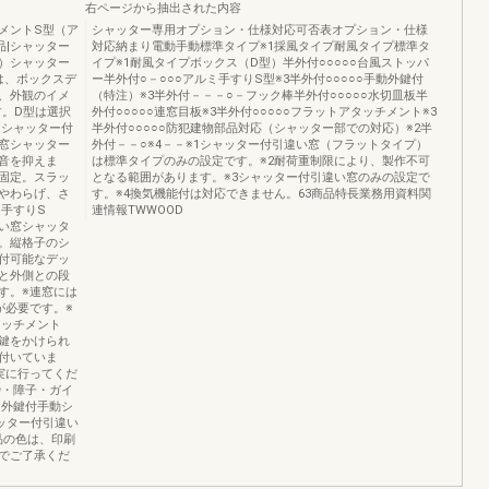
右ページから抽出された内容
メントS型（ア
シャッター専用オプション・仕様対応可否表オプション・仕様
品|シャッター
対応納まり電動手動標準タイプ※1採風タイプ耐風タイプ標準タ
）シャッター
イプ※1耐風タイプボックス（D型）半外付○○○○○台風ストッパ
は、ボックスデ
ー半外付○－○○○アルミ手すりS型※3半外付○○○○○手動外鍵付
、外観のイメ
（特注）※3半外付－－－○－フック棒半外付○○○○○水切皿板半
す。D型は選択
外付○○○○○連窓目板※3半外付○○○○○フラットアタッチメント※3
）シャッター付
半外付○○○○○防犯建物部品対応（シャッター部での対応）※2半
窓シャッター
外付－－○※4－－※1シャッター付引違い窓（フラットタイプ）
音を抑えま
は標準タイプのみの設定です。※2耐荷重制限により、製作不可
固定。スラッ
となる範囲があります。※3シャッター付引違い窓のみの設定で
やわらげ、さ
す。※4換気機能付は対応できません。63商品特長業務用資料関
手すりS
連情報TWWOOD
い窓シャッタ
。縦格子のシ
付可能なデッ
と外側との段
す。※連窓には
が必要です。※
タッチメント
鍵をかけられ
付いていま
実に行ってくだ
枠・障子・ガイ
|外鍵付手動シ
ッター付引違い
品の色は、印刷
でご了承くだ