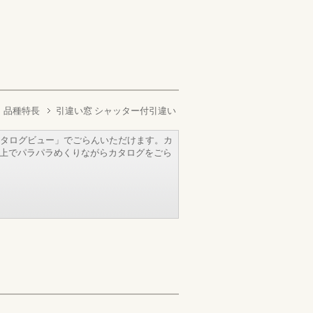
品種特長
引違い窓 シャッター付引違い
タログビュー」でごらんいただけます。カ
b上でパラパラめくりながらカタログをごら