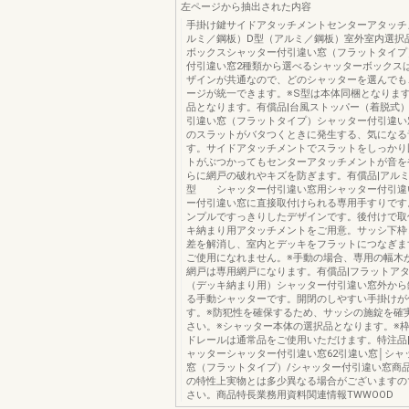
左ページから抽出された内容
手掛け鍵サイドアタッチメントセンターアタッチ
ルミ／鋼板）D型（アルミ／鋼板）室外室内選択
ボックスシャッター付引違い窓（フラットタイプ
付引違い窓2種類から選べるシャッターボックス
ザインが共通なので、どのシャッターを選んでも
ージが統一できます。※S型は本体同梱となりま
品となります。有償品|台風ストッパー（着脱式
引違い窓（フラットタイプ）シャッター付引違い
のスラットがバタつくときに発生する、気になる
す。サイドアタッチメントでスラットをしっかり
トがぶつかってもセンターアタッチメントが音を
らに網戸の破れやキズを防ぎます。有償品|アルミ
型 シャッター付引違い窓用シャッター付引違
ー付引違い窓に直接取付けられる専用手すりです
ンプルですっきりしたデザインです。後付けで取
キ納まり用アタッチメントをご用意。サッシ下枠
差を解消し、室内とデッキをフラットにつなぎま
ご使用になれません。※手動の場合、専用の幅木
網戸は専用網戸になります。有償品|フラットア
（デッキ納まり用）シャッター付引違い窓外から
る手動シャッターです。開閉のしやすい手掛けが
す。※防犯性を確保するため、サッシの施錠を確
さい。※シャッター本体の選択品となります。※
ドレールは通常品をご使用いただけます。特注品
ャッターシャッター付引違い窓62引違い窓│シャ
窓（フラットタイプ）/シャッター付引違い窓商
の特性上実物とは多少異なる場合がございますの
さい。商品特長業務用資料関連情報TWWOOD