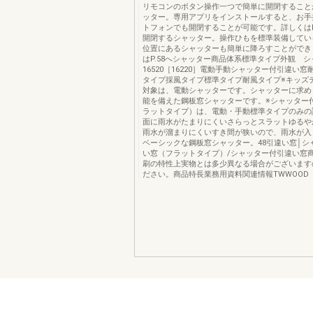
リモコンのボタン操作一つで簡単に開閉すること
ッター。専用アプリをインストールすると、お手
トフォンでも開閉することが可能です。詳しくはP
開閉するシャッター。操作ひもを標準装備してい
位置にあるシャッターも簡単に降ろすことができ
はP.58へシャッター商品体系標準タイプ外観 
16520［16220］電動手動シャッター付引違い
タイプ採風タイプ標準タイプ耐風タイプ※キッズ
対象は、電動シャッターです。シャッターに求め
能を備えた鋼板窓シャッターです。※シャッター
ラットタイプ）は、電動・手動標準タイプのみの
面に雨水がたまりにくいさらっとスラットゆるや
雨水が溜まりにくいすき間が狭いので、雨水が入
ベーシックな鋼板窓シャッター。48引違い窓│シ
い窓（フラットタイプ）/シャッター付引違い窓
刷の特性上実物とは多少異なる場合がございます
ださい。商品特長業務用資料関連情報TWWOOD