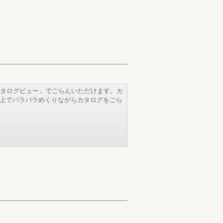
タログビュー」でごらんいただけます。カ
b上でパラパラめくりながらカタログをごら