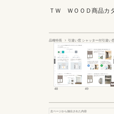
ＴＷ ＷＯＯＤ商品カタログ 
品種特長
引違い窓 シャッター付引違い
48
49
左ページから抽出された内容