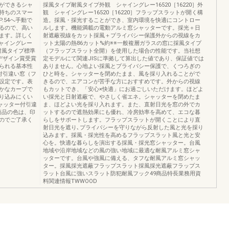
ができるシャ
採風タイプ耐風タイプ外観 シャイングレー16520［16220］外
持ちのスマー
観 シャイングレー16520［16220］フラップスラットが開く構
.54へ手動で
造。採風・採光することができ、室内環境を快適にコントロー
るので、高い
ルします。機能満載の電動アルミ窓シャッターです。採光＋日
ます。詳しく
射遮蔽視線をカット採風＋プライバシー保護外からの視線をカ
シャイングレー
ット太陽の熱86カット%約※※一般複層ガラスの窓に採風タイプ
窓耐風タイプ標準
（フラップスラット全開）を使用した場合の性能です。当社想
デザイン賞受賞
定モデルにて関連JISに準拠して算出した値であり、保証値では
られる基本性
ありません。心地よい採風とプライバシー保護で、くつろぎの
付引違い窓（フ
ひと時を。シャッターを閉めたまま、風を採り入れることがで
設定です。表
きるので、エアコンが苦手な方におすすめです。外からの視線
かなカーブで
もカットでき、「安心×快適」にお過ごしいただけます。ほどよ
り込みにくい
い採光と日射遮蔽で、やさしく省エネ。シャッターを閉めたま
ャッター付引違
ま、ほどよい光を採り入れます。また、直射日光を窓の外でカ
商品の色は、印
ットするので遮熱効果にも優れ、冷房効率を高めて、エコな暮
のでご了承く
らしをサポートします。フラップスラットが開くことにより直
射日光を遮り､プライバシーを守りながら反射した風と光を採り
込みます。採風・採光性を高めるフラップスラット風と光と安
心を。快適な暮らしを演出する採風・採光窓シャッター。台風
地域や沿岸地域などの風の強い地域に最適な耐風アルミ窓シャ
ッターです。台風や強風に備える、タフな耐風アルミ窓シャッ
ター。採風採光遮蔽フラップスラット採風採光遮蔽フラップス
ラット台風に強いスラット防犯耐風フック49商品特長業務用資
料関連情報TWWOOD