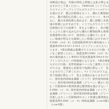
36商品の色は、印刷の特性上実物とは多少異な
ますのでご了承ください。TWWOOD［トリプル
ラスラインアップトリプルガラスグリーン×グリ
を逃がさず、夏は日射熱をカット。優れた断熱効
がら、夏の強烈な日差しもしっかりカット。冬の
もに、夏の冷房効果も高めます。夏に頻繁に冷房
域や部屋におすすめです。トリプルガラスクリア
日射熱のダブル効果で、冬をより暖かく。冬の暖
たっぷりと採り込みながら優れた断熱効果も発揮
光透過率が高いので、採光性にも優れています。
しい地域や明るさを確保したい部屋におすすめで
0.55W/（m2・K）日射熱取得率32％紫外線カッ
透過率59%※3-10-1.3-10-3（クリプトンガス入
ります。※算出根拠は複層ガラスカタログの熱・
ジをご参照ください。熱貫流率0.59W/（m2・
46％紫外線カット率83％可視光透過率70%※3-10-1.
プトンガス入り）の性能値となります。※算出根
カタログの熱・光学性能値ページをご参照くださ
ガラスは、透過光と反射光で色調が異なって 見
りますのでご了承ください。※トリプルガラスは
光で色調が異なって 見える場合がありますので
い。室外室内特殊金属膜（クリア）室外室内特殊
ーン）室外室内特殊金属膜（グリーン）暖かい日
む！日射熱46％取得快適な暖房熱を逃がさない
0.59W/（㎡・K）室外室内特殊金属膜（クリア
金属膜（グリーン）室外室内特殊金属膜（グリー
日差しはカット日射熱68％カット快適な暖房熱
熱貫流率0.55W/（㎡・K）特殊金属膜（Low-E
（Low-E膜）