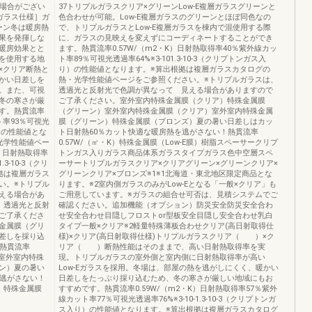
る場合がござい
37トリプルガラスクリア×グリーンLow-E複層ガラスグリーンと
ガラス仕様］ガ
色合わせが可能。Low-E複層ガラスのグリーンとほぼ同色なの
ーン冬は暖房熱
で、トリプルガラスとLow-E複層ガラスを棟内で混使用する際
果を発揮しな
に、ガラスの見映えを変えずにコーディネートすることができ
暖房効果とと
ます。熱貫流率0.57W/（m2・K）日射熱取得率40％紫外線カッ
を使用する地
ト率89％可視光透過率64%※3-101.3-10-3（クリプトンガス入
×クリア断熱と
り）の性能値となります。※算出根拠は複層ガラスカタログの
かい日差しを
熱・光学性能値ページをご参照ください。※トリプルガラスは、
。また、可視
透過光と反射光で色調が異なって 見える場合がありますので
冬の寒さが厳
ご了承ください。室外室内特殊金属膜（クリア）特殊金属膜
す。熱貫流率
（グリーン）室外室内特殊金属膜（クリア）室外室内特殊金属
ト率93％可視光
膜（グリーン）特殊金属膜（ブロンズ）夏の暑い日差しはカッ
り）の性能値とな
ト日射熱60％カット快適な暖房熱を逃がさない！熱貫流率
光学性能値ペー
0.57W/（㎡・K）特殊金属膜（Low-E膜）樹脂スペーサークリプ
K）日射熱取得率
トンガス入りガラス商品体系ガラスタイプガラス色中空層スペ
3-10-3（クリ
ーサートリプルガラスクリア×クリアグリーン×グリーンクリア×
拠は複層ガラス
グリーンクリア×ブロンズ※1※1北海道・東北地区限定商品とな
い。※トリプル
ります。※2室内側ガラスのみがLow-Eとなる「一般×クリア」も
える場合があ
ご用意しています。※ガラスの組合せ可否は、見積システムでご
、透過光と反射
確認ください。追加機能（オプション）防災安全防災安全合わ
ご了承くださ
せ安全合わせ目隠しフロストor型板安全目隠し安全合わせ乳白
金属膜（グリ
タイプ一般×クリア※2軽量特殊薄板合わせクリア(高日射取得仕
差しを採り込
様)×クリア(高日射取得仕様)トリプルガラスクリア（ ）×ク
！熱貫流率
リア（ ）断熱性能はそのままで、高い日射熱取得率を実
）室外室内特殊
現。トリプルガラスの室外側と室内側に日射熱取得率が高い
ン）夏の暑い
Low-Eガラスを採用。冬場は、部屋の熱を逃がしにくく、暖かい
を逃がさない！
日差しをたっぷり採り込むため、冬の寒さが厳しい地域にもお
膜）特殊金属膜
すすめです。熱貫流率0.59W/（m2・K）日射熱取得率57％紫外
線カット率77％可視光透過率76%※3-10-1.3-10-3（クリプトンガ
ス入り）の性能値となります。※算出根拠は複層ガラスカタログ