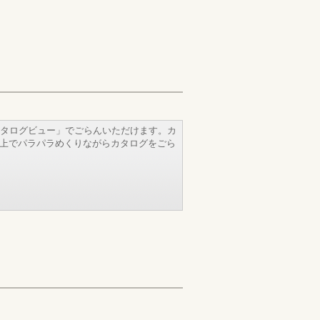
タログビュー」でごらんいただけます。カ
b上でパラパラめくりながらカタログをごら