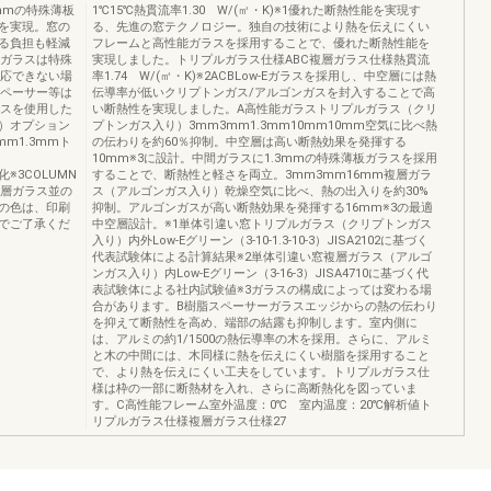
3mmの特殊薄板
1℃15℃熱貫流率1.30 W/(㎡・K)※1優れた断熱性能を実現す
を実現。窓の
る、先進の窓テクノロジー。独自の技術により熱を伝えにくい
る負担も軽減
フレームと高性能ガラスを採用することで、優れた断熱性能を
能ガラスは特殊
実現しました。トリプルガラス仕様ABC複層ガラス仕様熱貫流
対応できない場
率1.74 W/(㎡・K)※2ACBLow-Eガラスを採用し、中空層には熱
スペーサー等は
伝導率が低いクリプトンガス/アルゴンガスを封入することで高
ラスを使用した
い断熱性を実現しました。A高性能ガラストリプルガラス（クリ
）オプション
プトンガス入り）3mm3mm1.3mm10mm10mm空気に比べ熱
mm1.3mmト
の伝わりを約60％抑制。中空層は高い断熱効果を発揮する
10mm※3に設計。中間ガラスに1.3mmの特殊薄板ガラスを採用
化※3COLUMN
することで、断熱性と軽さを両立。3mm3mm16mm複層ガラ
複層ガラス並の
ス（アルゴンガス入り）乾燥空気に比べ、熱の出入りを約30%
の色は、印刷
抑制。アルゴンガスが高い断熱効果を発揮する16mm※3の最適
でご了承くだ
中空層設計。※1単体引違い窓トリプルガラス（クリプトンガス
入り）内外Low-Eグリーン（3-10-1.3-10-3）JISA2102に基づく
代表試験体による計算結果※2単体引違い窓複層ガラス（アルゴ
ンガス入り）内Low-Eグリーン（3-16-3）JISA4710に基づく代
表試験体による社内試験値※3ガラスの構成によっては変わる場
合があります。B樹脂スペーサーガラスエッジからの熱の伝わり
を抑えて断熱性を高め、端部の結露も抑制します。室内側に
は、アルミの約1/1500の熱伝導率の木を採用。さらに、アルミ
と木の中間には、木同様に熱を伝えにくい樹脂を採用すること
で、より熱を伝えにくい工夫をしています。トリプルガラス仕
様は枠の一部に断熱材を入れ、さらに高断熱化を図っていま
す。C高性能フレーム室外温度：0℃ 室内温度：20℃解析値ト
リプルガラス仕様複層ガラス仕様27