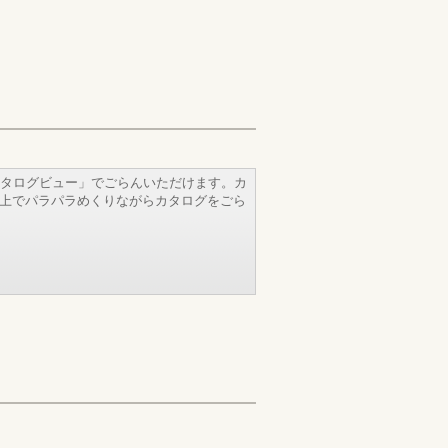
タログビュー」でごらんいただけます。カ
b上でパラパラめくりながらカタログをごら