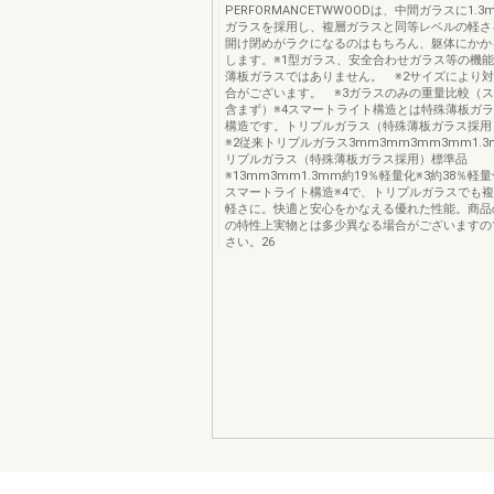
PERFORMANCETWWOODは、中間ガラスに1.
ガラスを採用し、複層ガラスと同等レベルの軽さ
開け閉めがラクになるのはもちろん、躯体にかか
します。※1型ガラス、安全合わせガラス等の機
薄板ガラスではありません。 ※2サイズにより
合がございます。 ※3ガラスのみの重量比較（
含まず）※4スマートライト構造とは特殊薄板ガ
構造です。トリプルガラス（特殊薄板ガラス採用
※2従来トリプルガラス3mm3mm3mm3mm1.3
リプルガラス（特殊薄板ガラス採用）標準品
※13mm3mm1.3mm約19％軽量化※3約38％軽量
スマートライト構造※4で、トリプルガラスでも
軽さに。快適と安心をかなえる優れた性能。商品
の特性上実物とは多少異なる場合がございますの
さい。26