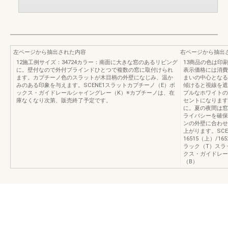
左ページから抽出された内容
右ページから抽出
12施工例サイズ：34724カラー：南面に大きな窓のあるリビング
13商品の色は印
に。壁付なので外付ブラインドひとつで複数の窓に取付けられ
表示価格には消費
ます。カプチーノ色のスラットが木目柄の外壁になじみ、温か
まいの中心となる
みのある印象を与えます。SCENE1スラットカプチーノ（E）ボ
傾けると視線を遮
ックス・ガイドレールシャイングレー（K）※カプチーノは、在
プルなホワイトの
庫なくなり次第、販売終了予定です。
セントになります
に。夏の夜間は窓
ライバシーを確保
ンの外壁に合わせ
上がります。SCE
16515（上）/
ラック（T）スラ
クス・ガイドレー
（B）