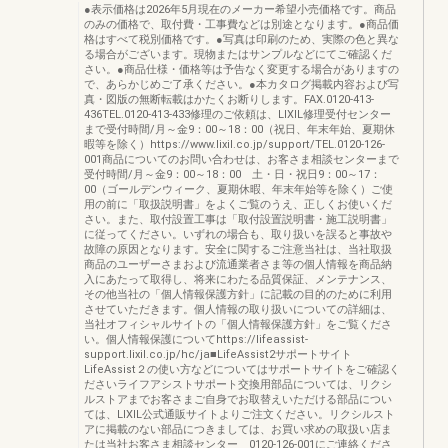
●表示価格は2026年5月現在のメーカー希望小売価格です。商品
のみの価格で、取付費・工事費などは別途となります。●商品価
格はすべて税別価格です。●写真は印刷のため、実際の色と異な
る場合がございます。現物またはサンプルなどにてご確認くだ
さい。●商品仕様・価格等は予告なく変更する場合がありますの
で、あらかじめご了承ください。●本カタログ掲載内容および写
真・図版の無断転載はかたくお断りします。FAX.0120-413-
436TEL.0120-413-433修理のご依頼は、LIXIL修理受付センター
まで受付時間/月～金9：00～18：00（祝日、年末年始、夏期休
暇等を除く）https://www.lixil.co.jp/support/TEL.0120-126-
001商品についてのお問い合わせは、お客さま相談センターまで
受付時間/月～金9：00～18：00 土・日・祝日9：00～17：
00（ゴールデンウィーク、夏期休暇、年末年始等を除く）ご使
用の前に「取扱説明書」をよくご覧のうえ、正しくお使いくだ
さい。また、取付設置工事は「取付設置説明書・施工説明書」
に従ってください。いずれの場合も、取り扱いを誤ると事故や
故障の原因となります。安全に関するご注意当社は、当社取扱
商品のユーザーさまおよび流通業者さま等の個人情報を商品納
入にあたって取得し、将来にわたる品質保証、メンテナンス、
その他当社の「個人情報保護方針」に記載の目的のために利用
させていただきます。個人情報の取り扱いについての詳細は、
当社オフィシャルサイトの「個人情報保護方針」をご覧くださ
い。個人情報保護についてhttps://lifeassist-
support.lixil.co.jp/hc/ja■LifeAssist2サポートサイト
LifeAssist２の使い方などについてはサポートサイトをご確認く
ださいライフアシストサポート交換用部品については、リクシ
ルストアまでお客さまご自身でお取替えいただける部品につい
ては、LIXIL公式通販サイトよりご注文ください。リクシルスト
アに掲載のない部品につきましては、お買い求めの取扱い店ま
たは当社お客さま相談センター 0120-126-001にご連絡くださ