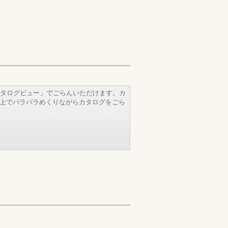
タログビュー」でごらんいただけます。カ
b上でパラパラめくりながらカタログをごら