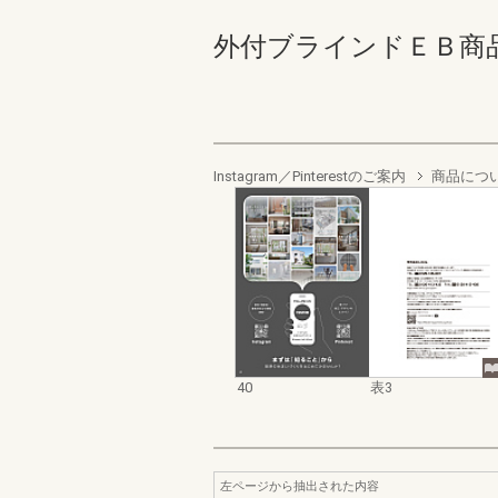
外付ブラインドＥＢ商品カタ
Instagram／Pinterestのご案内
商品につ
40
表3
左ページから抽出された内容