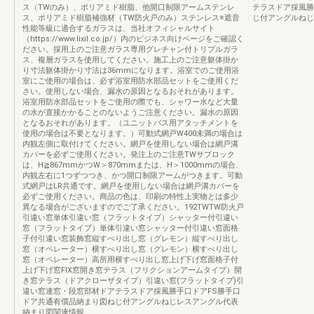
ス（TWのみ）、ポリアミド樹脂、他開口制限アームステンレ
テラスドア採風勝
ス、ポリアミド樹脂補強材（TW防火戸のみ）ステンレス※遮音
じ付アングルねじ
性能等級に適合するガラスは、当社オフィシャルサイト
（https://www.lixil.co.jp/）内のビジネス向けページをご確認く
ださい。採用上のご注意ガラス専用グレチャン付トリプルガラ
ス、複層ガラスを使用してください。施工上のご注意躯体掛か
り寸法躯体掛かり寸法は36mmになります。浴室でのご使用浴
室にご使用の場合は、必ず浴室用防水部品セットをご使用くだ
さい。使用しない場合、漏水の原因となるおそれがあります。
浴室用防水部品セットをご使用の際でも、シャワー水など大量
の水が直接かかることのないようご注意ください。漏水の原因
となるおそれがあります。（ユニットバス用アタッチメントを
使用の場合は不要となります。）可動式網戸W400未満の場合は
内観左側に取付けてください。網戸を使用しない場合は網戸溝
カバーを必ずご使用ください。発注上のご注意TWサブロック
は、H≧867mmかつW＞870mmまたは、H＞1000mmの場合、
内観左右に1つずつつき、かつ開口制限アームがつきます。可動
式網戸はLR共通です。網戸を使用しない場合は網戸溝カバーを
必ずご使用ください。商品の色は、印刷の特性上実物とは多少
異なる場合がございますのでご了承ください。192TWTW防火戸
引違い窓単体引違い窓（フラットタイプ）シャッター付引違い
窓（フラットタイプ）単体引違い窓シャッター付引違い窓面格
子付引違い窓装飾窓縦すべり出し窓（グレモン）縦すべり出し
窓（オペレーター）横すべり出し窓（グレモン）横すべり出し
窓（オペレーター）高所用横すべり出し窓上げ下げ窓面格子付
上げ下げ窓FIX窓開き窓テラス（フリクションアームタイプ）開
き窓テラス（ドアクローザタイプ）引違い窓(フラットタイプ)引
違い窓連窓・段窓部材ドアテラスドア採風勝手口ドアFS勝手口
ドア共通有償品納まり図ねじ付アングルねじレスアングル代表
納まり図関連情報