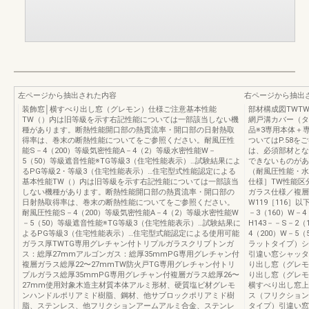
左ページから抽出された内容
右ページから抽出
装飾窓│横すべり出し窓（グレモン）仕様ご注意基本性能
部材構成図TWT
TW（）内は旧等級を示す右記性能については一部該当しない機
網戸溝カバー（タ
種があります。断熱性能開口部の熱貫流率・開口部の日射熱取
品※3専用本体＋
得率は、巻末の断熱性能についてをご参照ください。耐風圧性
ついてはP.58
能S－4（200）等級気密性能A－4（2）等級水密性能W－
は、必須部材とな
5（50）等級遮音性能※TG等級3（住宅性能表示）…試験結果によ
できないものがあ
るPG等級2・等級3（住宅性能表示）…住宅型式性能認定による
（耐風圧性能・水
基本性能TW（）内は旧等級を示す右記性能については一部該当
仕様］TW性能区
しない機種があります。断熱性能開口部の熱貫流率・開口部の
ガラス仕様／複層ガ
日射熱取得率は、巻末の断熱性能についてをご参照ください。
W119［116］以
耐風圧性能S－4（200）等級気密性能A－4（2）等級水密性能W
－3（160）W－4
－5（50）等級遮音性能※TG等級3（住宅性能表示）…試験結果に
H143－－S－2（
よるPG等級3（住宅性能表示）…住宅型式能認定による使用可能
4（200）W－5
ガラス厚TWTG専用グレチャン付トリプルガラスクリプトンガ
ラットタイプ）シ
ス：総厚27mmアルゴンガス：総厚35mmPG専用グレチャン付
引違い窓シャッタ
複層ガラス総厚22〜27mmTW防火戸TG専用グレチャン付トリ
り出し窓（グレモ
プルガラス総厚35mmPG専用グレチャン付複層ガラス総厚26〜
り出し窓（グレモ
27mm使用対象木造主材質本体アルミ形材、硬質塩ビ材グレモ
横すべり出し窓上
ンハンドルポリアミド樹脂、鋼材、他サブロックポリアミド樹
ス（フリクション
脂、ステンレス、他フリクションアームアルミ合金、ステンレ
タイプ）引違い窓