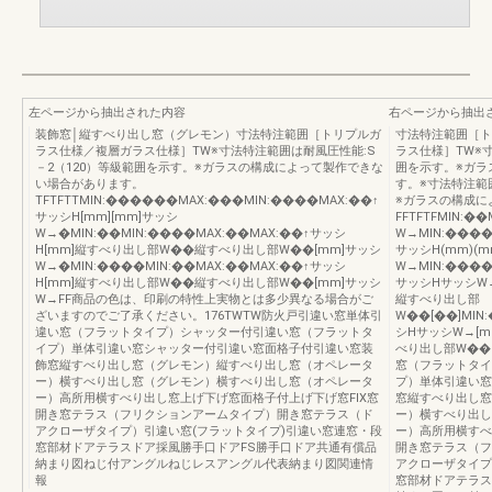
左ページから抽出された内容
右ページから抽出
装飾窓│縦すべり出し窓（グレモン）寸法特注範囲［トリプルガ
寸法特注範囲［ト
ラス仕様／複層ガラス仕様］TW※寸法特注範囲は耐風圧性能:S
ラス仕様］TW※寸
－2（120）等級範囲を示す。※ガラスの構成によって製作できな
囲を示す。※ガラ
い場合があります。
す。※寸法特注範
TFTFTTMIN:������MAX:���MIN:����MAX:��↑
※ガラスの構成に
サッシH[mm][mm]サッシ
FFTFTFMIN:
W→�MIN:��MIN:����MAX:��MAX:��↑サッシ
W→MIN:����
H[mm]縦すべり出し部W��縦すべり出し部W��[mm]サッシ
サッシH(mm)(
W→�MIN:����MIN:��MAX:��MAX:��↑サッシ
W→MIN:����
H[mm]縦すべり出し部W��縦すべり出し部W��[mm]サッシ
サッシHサッシW→
W→FF商品の色は、印刷の特性上実物とは多少異なる場合がご
縦すべり出し部
ざいますのでご了承ください。176TWTW防火戸引違い窓単体引
W��[��]MIN
違い窓（フラットタイプ）シャッター付引違い窓（フラットタ
シHサッシW→[m
イプ）単体引違い窓シャッター付引違い窓面格子付引違い窓装
べり出し部W��[
飾窓縦すべり出し窓（グレモン）縦すべり出し窓（オペレータ
窓（フラットタイ
ー）横すべり出し窓（グレモン）横すべり出し窓（オペレータ
プ）単体引違い窓
ー）高所用横すべり出し窓上げ下げ窓面格子付上げ下げ窓FIX窓
窓縦すべり出し窓
開き窓テラス（フリクションアームタイプ）開き窓テラス（ド
ー）横すべり出し
アクローザタイプ）引違い窓(フラットタイプ)引違い窓連窓・段
ー）高所用横すべ
窓部材ドアテラスドア採風勝手口ドアFS勝手口ドア共通有償品
開き窓テラス（フ
納まり図ねじ付アングルねじレスアングル代表納まり図関連情
アクローザタイプ
報
窓部材ドアテラス