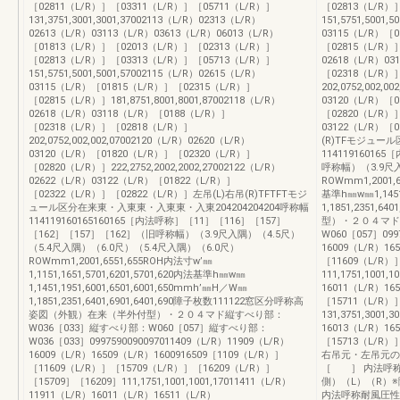
［02811（L/R）］［03311（L/R）］［05711（L/R）］
［02813（L/R）
131,3751,3001,3001,37002113（L/R）02313（L/R）
151,5751,5001,
02613（L/R）03113（L/R）03613（L/R）06013（L/R）
03115（L/R）［
［01813（L/R）］［02013（L/R）］［02313（L/R）］
［02815（L/R）］1
［02813（L/R）］［03313（L/R）］［05713（L/R）］
02618（L/R）03
151,5751,5001,5001,57002115（L/R）02615（L/R）
［02318（L/R）
03115（L/R）［01815（L/R）］［02315（L/R）］
202,0752,002,0
［02815（L/R）］181,8751,8001,8001,87002118（L/R）
03120（L/R）［
02618（L/R）03118（L/R）［0188（L/R）］
［02820（L/R）］2
［02318（L/R）］［02818（L/R）］
03122（L/R）［
202,0752,002,002,07002120（L/R）02620（L/R）
(R)TFモジュー
03120（L/R）［01820（L/R）］［02320（L/R）］
1141191601
［02820（L/R）］222,2752,2002,2002,27002122（L/R）
呼称幅）（3.9尺入
02622（L/R）03122（L/R）［01822（L/R）］
ROWmm1,2001,6
［02322（L/R）］［02822（L/R）］左吊(L)右吊(R)TFTFTモジ
基準h㎜w㎜1,1451
ュール区分在来東・入東東・入東東・入東204204204204呼称幅
1,1851,235
114119160165160165［内法呼称］［11］［116］［157］
型）・２０４マド
［162］［157］［162］（旧呼称幅）（3.9尺入隅）（4.5尺）
W060［057］099
（5.4尺入隅）（6.0尺）（5.4尺入隅）（6.0尺）
16009（L/R）16
ROWmm1,2001,6551,655ROH内法寸w’㎜
［11609（L/R）
1,1151,1651,5701,6201,5701,620内法基準h㎜w㎜
111,1751,1001,
1,1451,1951,6001,6501,6001,650mmh’㎜H／W㎜
16011（L/R）1
1,1851,2351,6401,6901,6401,690障子枚数111122窓区分呼称高
［15711（L/R）
姿図（外観）在来（半外付型）・２０４マド縦すべり部：
131,3751,3001,
W036［033］縦すべり部：W060［057］縦すべり部：
16013（L/R）1
W036［033］0997590090097011409（L/R）11909（L/R）
［15713（L/R）
16009（L/R）16509（L/R）1600916509［1109（L/R）］
右吊元・左吊元の
［11609（L/R）］［15709（L/R）］［16209（L/R）］
［ ］ 内法呼
［15709］［16209］111,1751,1001,1001,17011411（L/R）
側）（L）（R）
11911（L/R）16011（L/R）16511（L/R）
内法呼称耐風圧性