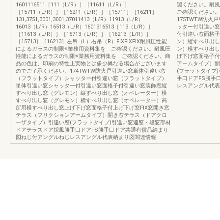
1601116511［111（L/R）］［11611（L/R）］
認ください。耐
［15711（L/R）］［16211（L/R）］［15711］［16211］
ご確認ください。
131,3751,3001,3001,37011413（L/R）11913（L/R）
175TWTW防
16013（L/R）16513（L/R）1601316513［113（L/R）］
ッター付引違い窓
［11613（L/R）］［15713（L/R）］［16213（L/R）］
付引違い窓面格子
［15713］［16213］左吊（L）右吊（R）FIXFIXFIX耐風圧性能
ン）縦すべり出し
によるガラスの制限※業務用資料集を ご確認ください。耐風圧
ン）横すべり出し
性能によるガラスの制限※業務用資料集を ご確認ください。商
げ下げ窓面格子付
品の色は、印刷の特性上実物とは多少異なる場合がございます
アームタイプ）開
のでご了承ください。174TWTW防火戸引違い窓単体引違い窓
(フラットタイプ
（フラットタイプ）シャッター付引違い窓（フラットタイプ）
手口ドアFS勝手
単体引違い窓シャッター付引違い窓面格子付引違い窓装飾窓縦
レスアングル代表
すべり出し窓（グレモン）縦すべり出し窓（オペレーター）横
すべり出し窓（グレモン）横すべり出し窓（オペレーター）高
所用横すべり出し窓上げ下げ窓面格子付上げ下げ窓FIX窓開き窓
テラス（フリクションアームタイプ）開き窓テラス（ドアクロ
ーザタイプ）引違い窓(フラットタイプ)引違い窓連窓・段窓部材
ドアテラスドア採風勝手口ドアFS勝手口ドア共通有償品納まり
図ねじ付アングルねじレスアングル代表納まり図関連情報