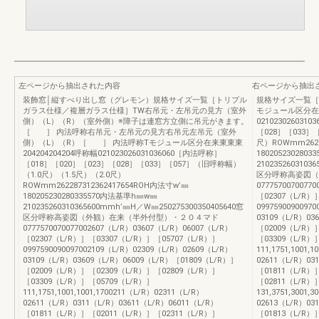
左ページから抽出された内容
右ページから抽出
装飾窓│縦すべり出し窓（グレモン）規格サイズ一覧［トリプル
規格サイズ一覧［
ガラス仕様／複層ガラス仕様］TW右吊元・左吊元の見方（室外
モジュール区分在来東
側）（L）（R）（室外側）※障子は連窓方立側に吊元がきます。
02102302603
［ ］ 内法呼称右吊元・左吊元の見方右吊元左吊元（室外
［028］［033］
側）（L）（R）［ ］ 内法呼称Tモジュール区分在来東東東
尺）ROWmm2622
204204204204呼称幅021023026031036060［内法呼称］
180205230280
［018］［020］［023］［028］［033］［057］（旧呼称幅）
2102352603103
（1.0尺）（1.5尺）（2.0尺）
区分呼称高姿図（
ROWmm262287312362417654ROH内法寸w’㎜
0777570070077
180205230280335570内法基準h㎜w㎜
［02307（L/R）
210235260310365600mmh’㎜H／W㎜250275300350405640窓
0997590090097
区分呼称高姿図（外観）在来（半外付型）・２０４マド
03109（L/R）03
0777570070077002607（L/R）03607（L/R）06007（L/R）
［02009（L/R）
［02307（L/R）］［03307（L/R）］［05707（L/R）］
［03309（L/R）
0997590090097002109（L/R）02309（L/R）02609（L/R）
111,1751,1001,
03109（L/R）03609（L/R）06009（L/R）［01809（L/R）］
02611（L/R）03
［02009（L/R）］［02309（L/R）］［02809（L/R）］
［01811（L/R）
［03309（L/R）］［05709（L/R）］
［02811（L/R）
111,1751,1001,1001,1700211（L/R）02311（L/R）
131,3751,3001,
02611（L/R）0311（L/R）03611（L/R）06011（L/R）
02613（L/R）03
［01811（L/R）］［02011（L/R）］［02311（L/R）］
［01813（L/R）