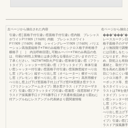
左ページから抽出された内容
右ページから抽出
引違い窓│面格子付引違い窓面格子付引違い窓内観 プレシャス
���°���°
ホワイトP11909［11609］内観 プレシャスホワイト
レースカーテン日
P11909［11609］外観 シャイングレー11909［11609］バリエ
格子面格子のデザ
ーション高強度縦格子※TWのみ縦格子ヒシクロス格子井桁格子
より無段階で調整
横格子［ ］ 内法呼称目隠し可動ルーバー※TWのみ商品の色
には日差しをたっ
は、印刷の特性上実物とは多少異なる場合がございますのでご
になります。外か
了承ください。162TWTW防火戸引違い窓単体引違い窓（フラッ
め、防犯上も有効
トタイプ）シャッター付引違い窓（フラットタイプ）単体引違
素材と、取付ブラ
い窓シャッター付引違い窓面格子付引違い窓装飾窓縦すべり出
性を高めた面格子
し窓（グレモン）縦すべり出し窓（オペレーター）横すべり出
目につきにくい場
し窓（グレモン）横すべり出し窓（オペレーター）高所用横す
シクロス格子、井
べり出し窓上げ下げ窓面格子付上げ下げ窓FIX窓開き窓テラス
ーボックス等、窓
（フリクションアームタイプ）開き窓テラス（ドアクローザタ
をスタイリッシュ
イプ）引違い窓(フラットタイプ)引違い窓連窓・段窓部材ドアテ
ラストはTWを使
ラスドア採風勝手口ドアFS勝手口ドア共通有償品納まり図ねじ
トタイプ）シャッ
付アングルねじレスアングル代表納まり図関連情報
い窓シャッター付
し窓（グレモン）
し窓（グレモン）
べり出し窓上げ下
（フリクションア
イプ）引違い窓(
ラスドア採風勝手