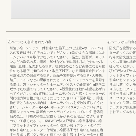
左ページから抽出された内容
右ページから抽出
引違い窓│シャッター付引違い窓施工上のご注意●ホームデバイ
防火戸を設置する
スの改造は決して行わないでください。●次のような場所にはホ
ターボックスの裏
ームデバイスを取付けないでください。• 浴室、洗面所、キッチ
行令の防火規定に
ンなどの湿気の多い場所、屋外などの雨に濡れるおそれのある
ックス裏面の構造
場所• 直射日光のあたる場所、暖房器の近くなど高熱になる可能
従ってください。
性のある場所（40℃以上）• 氷点下以下になる場所腐食性ガスや
項※TW防火戸の
可燃性ガスの発生する場所、薬品を常時使用する場所• 天井裏、
ラットタイプ）シ
納戸、トイレなどの隠蔽されたところ●窓・シャッターを登録す
引違い窓シャッタ
る際は、窓・シャッターとホームデバイスとの距離を1m以内に
り出し窓（グレモ
近づけた状態で行ってください。●設置後には動作確認を必ず行
り出し窓（グレモ
ってください。●設置時にはホームデバイスと窓・シャッターの
横すべり出し窓上
間に極力障害物が無いようにしてください（下図参照）。障害
ス（フリクション
物が避けられない場合は、ホームデバイスを複数設置してくだ
タイプ）引違い窓
さい。…シャッター�F�F…ホームデバイス■ホームデバイスと
テラスドア採風勝
電動シャッターの設置例ホームデバイスについてのご注意②商
じ付アングルねじ
品の色は、印刷の特性上実物とは多少異なる場合がございます
のでご了承ください。158TWTW防火戸引違い窓単体引違い窓
（フラットタイプ）シャッター付引違い窓（フラットタイプ）
単体引違い窓シャッター付引違い窓面格子付引違い窓装飾窓縦
すべり出し窓（グレモン）縦すべり出し窓（オペレーター）横