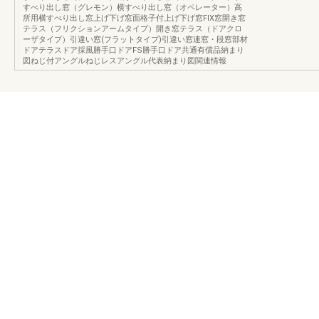
すべり出し窓（グレモン）横すべり出し窓（オペレーター）高
所用横すべり出し窓上げ下げ窓面格子付上げ下げ窓FIX窓開き窓
テラス（フリクションアームタイプ）開き窓テラス（ドアクロ
ーザタイプ）引違い窓(フラットタイプ)引違い窓連窓・段窓部材
ドアテラスドア採風勝手口ドアFS勝手口ドア共通有償品納まり
図ねじ付アングルねじレスアングル代表納まり図関連情報