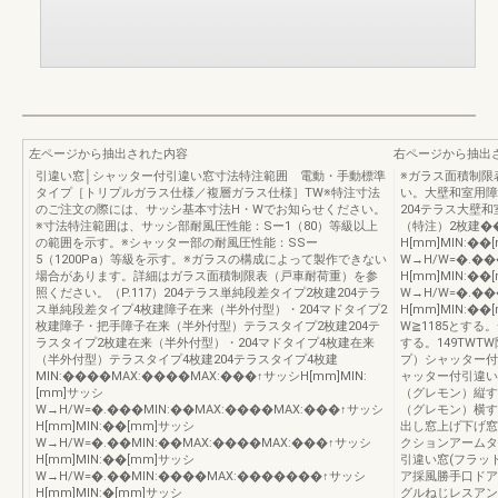
左ページから抽出された内容
右ページから抽出
引違い窓│シャッター付引違い窓寸法特注範囲 電動・手動標準
※ガラス面積制限
タイプ［トリプルガラス仕様／複層ガラス仕様］TW※特注寸法
い。大壁和室用障
のご注文の際には、サッシ基本寸法H・Wでお知らせください。
204テラス大壁
※寸法特注範囲は、サッシ部耐風圧性能：Sー1（80）等級以上
（特注）2枚建��
の範囲を示す。※シャッター部の耐風圧性能：SSー
H[mm]MIN:��
5（1200Pa）等級を示す。※ガラスの構成によって製作できない
W→H/W=�.��
場合があります。詳細はガラス面積制限表（戸車耐荷重）を参
H[mm]MIN:��
照ください。（P.117）204テラス単純段差タイプ2枚建204テラ
W→H/W=�.��
ス単純段差タイプ4枚建障子在来（半外付型）・204マドタイプ2
H[mm]MIN:�
枚建障子・把手障子在来（半外付型）テラスタイプ2枚建204テ
W≧1185とする。
ラスタイプ2枚建在来（半外付型）・204マドタイプ4枚建在来
する。149TW
（半外付型）テラスタイプ4枚建204テラスタイプ4枚建
プ）シャッター付
MIN:����MAX:����MAX:���↑サッシH[mm]MIN:
ャッター付引違い
[mm]サッシ
（グレモン）縦す
W→H/W=�.���MIN:��MAX:����MAX:���↑サッシ
（グレモン）横す
H[mm]MIN:��[mm]サッシ
出し窓上げ下げ窓
W→H/W=�.��MIN:��MAX:����MAX:���↑サッシ
クションアームタ
H[mm]MIN:��[mm]サッシ
引違い窓(フラッ
W→H/W=�.��MIN:����MAX:�������↑サッシ
ア採風勝手口ドア
H[mm]MIN:�[mm]サッシ
グルねじレスアン