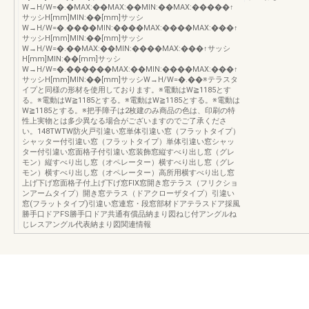
W→H/W=�.�MAX:��MAX:��MIN:��MAX:�����↑
サッシH[mm]MIN:��[mm]サッシ
W→H/W=�.����MIN:����MAX:����MAX:���↑
サッシH[mm]MIN:��[mm]サッシ
W→H/W=�.��MAX:��MIN:����MAX:���↑サッシ
H[mm]MIN:��[mm]サッシ
W→H/W=�.������MAX:��MIN:����MAX:���↑
サッシH[mm]MIN:��[mm]サッシW→H/W=�.��※テラスタ
イプと同様の形材を使用しております。※電動はW≧1185とす
る。※電動はW≧1185とする。※電動はW≧1185とする。※電動は
W≧1185とする。※把手障子は2枚建のみ商品の色は、印刷の特
性上実物とは多少異なる場合がございますのでご了承くださ
い。148TWTW防火戸引違い窓単体引違い窓（フラットタイプ）
シャッター付引違い窓（フラットタイプ）単体引違い窓シャッ
ター付引違い窓面格子付引違い窓装飾窓縦すべり出し窓（グレ
モン）縦すべり出し窓（オペレーター）横すべり出し窓（グレ
モン）横すべり出し窓（オペレーター）高所用横すべり出し窓
上げ下げ窓面格子付上げ下げ窓FIX窓開き窓テラス（フリクショ
ンアームタイプ）開き窓テラス（ドアクローザタイプ）引違い
窓(フラットタイプ)引違い窓連窓・段窓部材ドアテラスドア採風
勝手口ドアFS勝手口ドア共通有償品納まり図ねじ付アングルね
じレスアングル代表納まり図関連情報