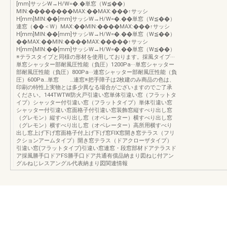
[mm]サッシW→H/W=�.�単窓（W≦��）
MIN:��������MAX:��MAX:���↑サッシ
H[mm]MIN:��[mm]サッシW→H/W=�.��単窓（W≦��）
連窓（��＜W）MAX:��MIN:����MAX:���↑サッシ
H[mm]MIN:��[mm]サッシW→H/W=�.��単窓（W≦��）
��MAX:��MIN:����MAX:�����↑サッシ
H[mm]MIN:��[mm]サッシW→H/W=�.��単窓（W≦��）
※テラスタイプと同様の形材を使用しております。採風タイプ···
単窓シャッター部耐風圧性能（負圧）1200Pa···単窓シャッター
部耐風圧性能（負圧）800Pa···連窓シャッター部耐風圧性能（負
圧）600Pa…単窓 …連窓※把手障子は2枚建のみ商品の色は、
印刷の特性上実物とは多少異なる場合がございますのでご了承
ください。144TWTW防火戸引違い窓単体引違い窓（フラットタ
イプ）シャッター付引違い窓（フラットタイプ）単体引違い窓
シャッター付引違い窓面格子付引違い窓装飾窓縦すべり出し窓
（グレモン）縦すべり出し窓（オペレーター）横すべり出し窓
（グレモン）横すべり出し窓（オペレーター）高所用横すべり
出し窓上げ下げ窓面格子付上げ下げ窓FIX窓開き窓テラス（フリ
クションアームタイプ）開き窓テラス（ドアクローザタイプ）
引違い窓(フラットタイプ)引違い窓連窓・段窓部材ドアテラスド
ア採風勝手口ドアFS勝手口ドア共通有償品納まり図ねじ付アン
グルねじレスアングル代表納まり図関連情報