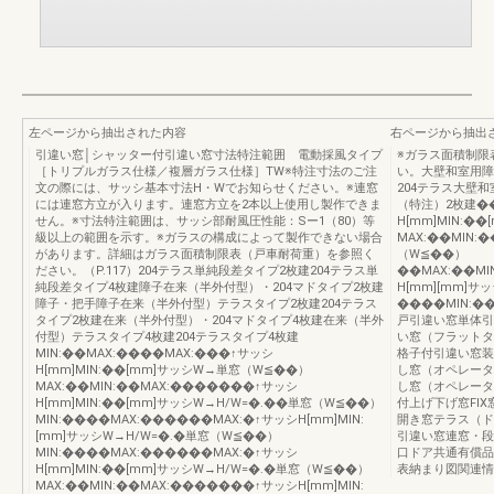
左ページから抽出された内容
右ページから抽出
引違い窓│シャッター付引違い窓寸法特注範囲 電動採風タイプ
※ガラス面積制限
［トリプルガラス仕様／複層ガラス仕様］TW※特注寸法のご注
い。大壁和室用障
文の際には、サッシ基本寸法H・Wでお知らせください。※連窓
204テラス大壁
には連窓方立が入ります。連窓方立を2本以上使用し製作できま
（特注）2枚建��
せん。※寸法特注範囲は、サッシ部耐風圧性能：Sー1（80）等
H[mm]MIN:�
級以上の範囲を示す。※ガラスの構成によって製作できない場合
MAX:��MIN:
があります。詳細はガラス面積制限表（戸車耐荷重）を参照く
（W≦��）
ださい。（P.117）204テラス単純段差タイプ2枚建204テラス単
��MAX:��MI
純段差タイプ4枚建障子在来（半外付型）・204マドタイプ2枚建
H[mm][mm]
障子・把手障子在来（半外付型）テラスタイプ2枚建204テラス
����MIN:��
タイプ2枚建在来（半外付型）・204マドタイプ4枚建在来（半外
戸引違い窓単体引
付型）テラスタイプ4枚建204テラスタイプ4枚建
い窓（フラットタ
MIN:��MAX:����MAX:���↑サッシ
格子付引違い窓装
H[mm]MIN:��[mm]サッシW→単窓（W≦��）
し窓（オペレータ
MAX:��MIN:��MAX:�������↑サッシ
し窓（オペレータ
H[mm]MIN:��[mm]サッシW→H/W=�.��単窓（W≦��）
付上げ下げ窓FI
MIN:����MAX:������MAX:�↑サッシH[mm]MIN:
開き窓テラス（ド
[mm]サッシW→H/W=�.�単窓（W≦��）
引違い窓連窓・段
MIN:����MAX:������MAX:�↑サッシ
口ドア共通有償品
H[mm]MIN:��[mm]サッシW→H/W=�.�単窓（W≦��）
表納まり図関連情
MAX:��MIN:��MAX:�������↑サッシH[mm]MIN: