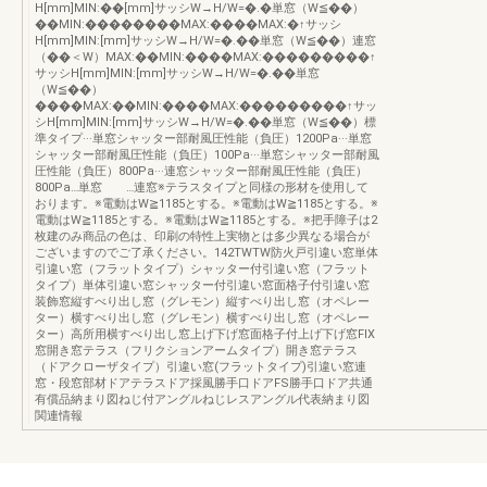
H[mm]MIN:��[mm]サッシW→H/W=�.�単窓（W≦��）
��MIN:��������MAX:����MAX:�↑サッシ
H[mm]MIN:[mm]サッシW→H/W=�.��単窓（W≦��）連窓
（��＜W）MAX:��MIN:����MAX:���������↑
サッシH[mm]MIN:[mm]サッシW→H/W=�.��単窓
（W≦��）
����MAX:��MIN:����MAX:���������↑サッ
シH[mm]MIN:[mm]サッシW→H/W=�.��単窓（W≦��）標
準タイプ···単窓シャッター部耐風圧性能（負圧）1200Pa···単窓
シャッター部耐風圧性能（負圧）100Pa···単窓シャッター部耐風
圧性能（負圧）800Pa···連窓シャッター部耐風圧性能（負圧）
800Pa…単窓 …連窓※テラスタイプと同様の形材を使用して
おります。※電動はW≧1185とする。※電動はW≧1185とする。※
電動はW≧1185とする。※電動はW≧1185とする。※把手障子は2
枚建のみ商品の色は、印刷の特性上実物とは多少異なる場合が
ございますのでご了承ください。142TWTW防火戸引違い窓単体
引違い窓（フラットタイプ）シャッター付引違い窓（フラット
タイプ）単体引違い窓シャッター付引違い窓面格子付引違い窓
装飾窓縦すべり出し窓（グレモン）縦すべり出し窓（オペレー
ター）横すべり出し窓（グレモン）横すべり出し窓（オペレー
ター）高所用横すべり出し窓上げ下げ窓面格子付上げ下げ窓FIX
窓開き窓テラス（フリクションアームタイプ）開き窓テラス
（ドアクローザタイプ）引違い窓(フラットタイプ)引違い窓連
窓・段窓部材ドアテラスドア採風勝手口ドアFS勝手口ドア共通
有償品納まり図ねじ付アングルねじレスアングル代表納まり図
関連情報