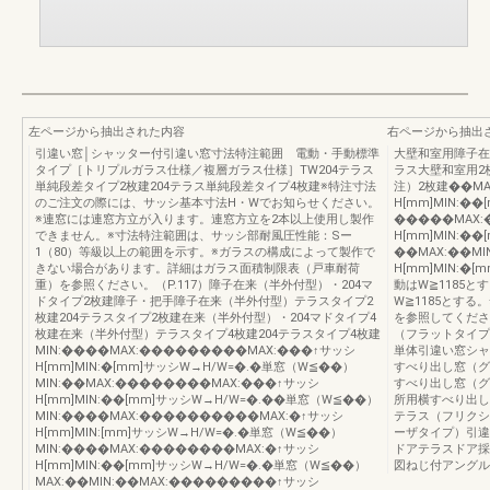
左ページから抽出された内容
右ページから抽出
引違い窓│シャッター付引違い窓寸法特注範囲 電動・手動標準
大壁和室用障子在
タイプ［トリプルガラス仕様／複層ガラス仕様］TW204テラス
ラス大壁和室用2
単純段差タイプ2枚建204テラス単純段差タイプ4枚建※特注寸法
注）2枚建��MA
のご注文の際には、サッシ基本寸法H・Wでお知らせください。
H[mm]MIN:�
※連窓には連窓方立が入ります。連窓方立を2本以上使用し製作
�����MAX:
できません。※寸法特注範囲は、サッシ部耐風圧性能：Sー
H[mm]MIN:�
1（80）等級以上の範囲を示す。※ガラスの構成によって製作で
��MAX:��M
きない場合があります。詳細はガラス面積制限表（戸車耐荷
H[mm]MIN:�
重）を参照ください。（P.117）障子在来（半外付型）・204マ
動はW≧1185と
ドタイプ2枚建障子・把手障子在来（半外付型）テラスタイプ2
W≧1185とす
枚建204テラスタイプ2枚建在来（半外付型）・204マドタイプ4
を参照してくださ
枚建在来（半外付型）テラスタイプ4枚建204テラスタイプ4枚建
（フラットタイプ
MIN:����MAX:���������MAX:���↑サッシ
単体引違い窓シャ
H[mm]MIN:�[mm]サッシW→H/W=�.�単窓（W≦��）
すべり出し窓（グ
MIN:��MAX:��������MAX:���↑サッシ
すべり出し窓（グ
H[mm]MIN:��[mm]サッシW→H/W=�.��単窓（W≦��）
所用横すべり出し
MIN:����MAX:����������MAX:�↑サッシ
テラス（フリクシ
H[mm]MIN:[mm]サッシW→H/W=�.�単窓（W≦��）
ーザタイプ）引違
MIN:����MAX:��������MAX:�↑サッシ
ドアテラスドア採
H[mm]MIN:��[mm]サッシW→H/W=�.�単窓（W≦��）
図ねじ付アングル
MAX:��MIN:��MAX:���������↑サッシ