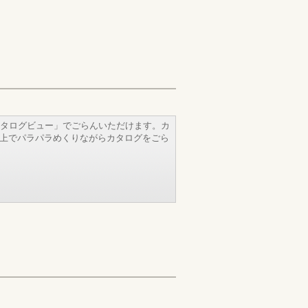
タログビュー」でごらんいただけます。カ
b上でパラパラめくりながらカタログをごら