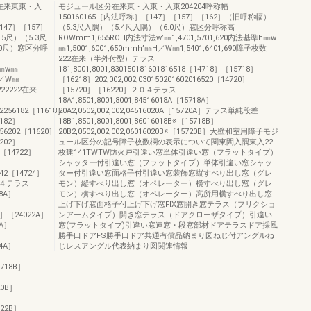
在来東東・入
モジュール区分在来東・入東・入東204204呼称幅
150160165［内法呼称］［147］［157］［162］（旧呼称幅）
［147］［157］
（5.3尺入隅）（5.4尺入隅）（6.0尺）窓区分呼称高
5尺）（5.3尺
ROWmm1,655ROH内法寸法w’㎜1,4701,5701,620内法基準h㎜w
.0尺）窓区分呼
㎜1,5001,6001,650mmh’㎜H／W㎜1,5401,6401,690障子枚数
222在来（半外付型）テラス
準h㎜w㎜
181,8001,8001,830150181601816518［14718］［15718］
㎜H／W㎜
［16218］202,002,002,030150201602016520［14720］
2222222在来
［15720］［16220］２０４テラス
18A1,8501,8001,8001,84516018A［15718A］
182256182［11618］
20A2,0502,002,002,04516020A［15720A］テラス単純段差
182］
18B1,8501,8001,8001,86016018B※［15718B］
2256202［11620］
20B2,0502,002,002,06016020B※［15720B］大壁和室用障子モジ
202］
ュール区分の記号障子枚数欄の表示について関東間入隅東入22
22［14722］
枚建141TWTW防火戸引違い窓単体引違い窓（フラットタイプ）
シャッター付引違い窓（フラットタイプ）単体引違い窓シャッ
6242［14724］
ター付引違い窓面格子付引違い窓装飾窓縦すべり出し窓（グレ
２０４テラス
モン）縦すべり出し窓（オペレーター）横すべり出し窓（グレ
18A］
モン）横すべり出し窓（オペレーター）高所用横すべり出し窓
上げ下げ窓面格子付上げ下げ窓FIX窓開き窓テラス（フリクショ
20A］［24022A］
ンアームタイプ）開き窓テラス（ドアクローザタイプ）引違い
2A］
窓(フラットタイプ)引違い窓連窓・段窓部材ドアテラスドア採風
勝手口ドアFS勝手口ドア共通有償品納まり図ねじ付アングルね
24A］
じレスアングル代表納まり図関連情報
5718B］
20B］
722B］