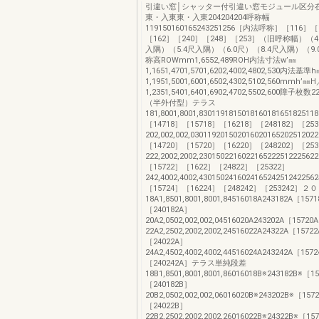
引違い窓│シャッター付引違い窓モジュール区分
東・入東東・入東204204204呼称幅
119150160165243251256［内法呼称］［116］
［162］［240］［248］［253］（旧呼称幅）（4.
入隅）（5.4尺入隅）（6.0尺）（8.4尺入隅）（9
称高ROWmm1,6552,489ROH内法寸法w’㎜
1,1651,4701,5701,6202,4002,4802,530内法基
1,1951,5001,6001,6502,4302,5102,560mmh’
1,2351,5401,6401,6902,4702,5502,600障子枚数
（半外付型）テラス
181,8001,8001,83011918150181601816518251
［14718］［15718］［16218］［248182］［253
202,002,002,0301192015020160201652025120
［14720］［15720］［16220］［248202］［253
222,2002,2002,23015022160221652225122256
［15722］［1622］［24822］［25322］
242,4002,4002,43015024160241652425124225
［15724］［16224］［248242］［253242］
18A1,8501,8001,8001,84516018A243182A［157
［240182A］
20A2,0502,002,002,04516020A243202A［157
22A2,2502,2002,2002,24516022A24322A［1572
［24022A］
24A2,4502,4002,4002,44516024A243242A［157
［240242A］テラス単純段差
18B1,8501,8001,8001,86016018B※243182B※［1
［240182B］
20B2,0502,002,002,06016020B※243202B※［157
［24022B］
22B2,2502,2002,2002,26016022B※24322B※［15