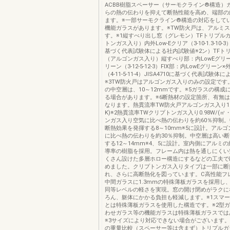
ACBB樹脂スペーサー（サーモクライン®構造）
らの熱の伝わりを抑えて断熱性能を高め、端部の
ます。※一部サーモクライン®構造の対応をして
機能ガラスがあります。※TW防火戸は、アルミ
す。※1縦すべり出し窓（グレモン）TFトリプル
トンガス入り）内外Low-Eクリア（3-10-1.3-10-3）
基づく代表試験体による社内試験値※2ン）TFト
（アルゴンガス入り）縦すべり部：内LowEグリー
リーン（3-12-5-12-3）FIX部：内LowEグリーン
（4-11-5-11-4）JISA4710に基づく代表試験
※3TW防火戸はアルゴンガス入りのみの設定です。
の中空層は、10～12mmです。※5ガラスの構成
る場合があります。※6断熱材の設定箇所、有無
なります。熱貫流率TW防火戸アルゴンガス入り1.1
K)※2熱貫流率TWクリプトンガス入り0.98W/(㎡
ンガス入り空気に比べ熱の伝わりを約60％抑制
断熱効果を発揮する8～10mm※5に設計。アル
に比べ熱の伝わりを約30％抑制。中空層は高い
する12～14mm※4、5に設計。室内側にアルミの約
導率の樹脂を採用。フレーム内は熱を通しにくい
くさん設けた多層ホロー構造にするなどの工夫で
めました。クリプトンガス入りタイプは一部に断
れ、さらに高断熱化を図っています。C高性能フ
中間ガラスに1.3mmの特殊薄板ガラスを採用し
同等レベルの軽さを実現。窓の開け閉めがラクに
ろん、躯体にかかる負担も軽減します。※1スマ
とは特殊薄板ガラスを使用した構造です。※2型
わせガラス等の機能ガラスは特殊薄板ガラスでは
※3サイズにより対応できない場合がございます。
の重量比較（スペーサー等は含まず）トリプルガ