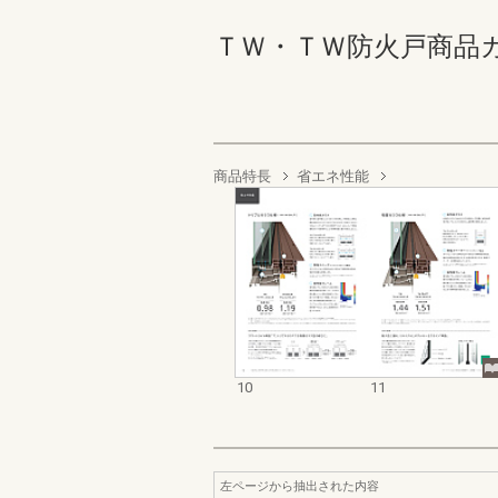
ＴＷ・ＴＷ防火戸商品カタログ
商品特長
省エネ性能
10
11
左ページから抽出された内容