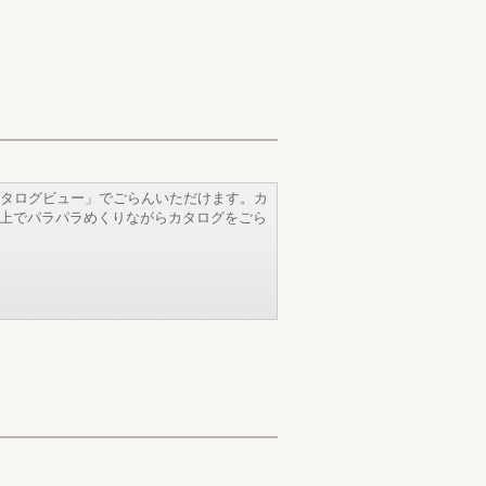
タログビュー」でごらんいただけます。カ
b上でパラパラめくりながらカタログをごら