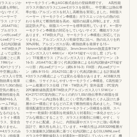
ガラスエッジか
※サーモクライン®はAGC株式会社の登録商標です。 A高性能
結露も抑制し
ガラス片側のガラスにLow-Eガラスを採用し、中空層には熱伝導
いないサイズ、
率が低いアルゴンガスを封入し高断熱を実現しました。B樹脂ス
スペーサーで
ペーサー（サーモクライン®構造）ガラスエッジからの熱の伝
ガラス（クリプ
わりを抑えて断熱性能を高め、端部の結露も抑制します。大臣
JISA4710に
認定防火戸も、樹脂スペーサーを標準採用しています。※一部サ
リプルガラス
ーモクライン®構造の対応をしていないサイズ、機能ガラスが
ン×外LowEグ
あります。※TW防火戸は、サーモクライン®構造に対応してお
×外LowEグリーン
りません。アルゴンガス入り乾燥空気に比べ、熱の出入りを約
体による社内試験値
30%抑制。アルゴンガスが高い断熱効果を発揮する15～
※4TW防火戸
16mm※3の最適中空層設計。3mm3mm16mm熱貫流率TWア
によっては変わ
ルゴンガス入り1.44W/(㎡・K)※1※1縦すべり出し窓（グレモ
は品種ごとに異
ン）TF複層ガラス（アルゴンガス入り）内Low-Eグリーン（3-
9W/(㎡・
16-3）JISA4710に基づく代表試験体による社内試験値※2TF縦す
・K)※1クリプト
べり部：内LowEグリーン（網6.8-16-3）FIX部：内LowEグリー
。中空層は高い
ン（網6.8-15-5）JISA2102に基づく代表試験体による計算結果
ゴンガス入り空気
※3ガラスの構成によっては変わる場合があります。ACB耐久性
断熱効果を発揮
に優れ、リサイクルしやすいサーモクライン®構造。C高性能フ
1/1,00の熱伝
レーム複層ガラス仕様［TW・TW防火戸］室外温度：0℃室内
空気の層をた
20℃解析値熱貫流率TW防火戸アルゴンガス入り1.51W/(㎡・
断熱性能を高
K)※21℃15℃室内側にアルミの約1/1,00の熱伝導率の樹脂を採
熱材※6を入
用。フレーム内は熱を通しにくい空気の層をたくさん設けた多
レームTWは、
層ホロー構造にするなどの工夫で断熱性能を高めました。TWは
、複層ガラスと
環境配慮型次世代ガラスのサーモクラインⓇ構造を採用。スペ
なるのはもち
ーサー･乾燥剤･封着剤を乾燥剤入り封着剤に一体化させたシン
ートライト構造
プルな構造にすることで、ガラスと封着剤に分離しやすく、リ
ガラス、安全合
サイクルに配慮。さらに、内部結露やガスリークに強い長寿命
ありません。
設計で、耐久性も向上しています。※※耐久性はJISR3209複層ガ
※4ガラスのみ
ラス加速耐久試験結果に基づく社内試験によるCOLUMNLow-E
ラス（特殊薄
ガラス中空層乾燥剤入り封着剤※一部対応していないサイズ、機