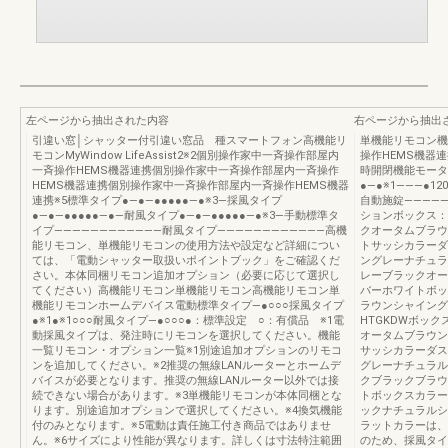
左ページから抽出された内容
右ページから抽出
引違い窓│シャッター付引違い窓品 種スマートフォン高機能リ
単機能リモコン機
モコンMyWindow LifeAssist2※2個別操作家中一斉操作部屋内
操作HEMS機器
一斉操作HEMS機器連携個別操作家中一斉操作部屋内一斉操作
時開閉機能モータ
HEMS機器連携個別操作家中一斉操作部屋内一斉操作HEMS機器
●―●※1―――●120
連携※5標準タイプ●―●―●●●●●―●※3―採風タイプ
自動施錠―――――
●―●―●●●●●―●―耐風タイプ●―●―●●●●●―●※3―手動標準タ
ションボックス：
イプ――――――――――――耐風タイプ――――――――――――高機
クオータムブラウ
能リモコン、単機能リモコンの使用方法や設定など詳細につい
トサッシカラーダ
ては、「電動シャッター取扱いポイントブック」をご確認くだ
ングレーナチュラ
さい。本体同梱リモコン追加オプション（必要に応じて選択し
レーブラックオー
てください）高機能リモコン単機能リモコン高機能リモコン単
バーホワイトボッ
機能リモコンホームデバイス電動標準タイプ―●○○○採風タイプ
ラウンシャイング
●※1●※1○○○耐風タイプ―●○○○●：標準設定 ○：有償品 ※1電
HTGKDWボッ
動採風タイプは、発注時にリモコンを選択してください。機能
オータムブラウン
一覧リモコン・オプション一覧※1別途追加オプションのリモコ
サッシカラーダス
ンを追加してください。※2推奨の無線LANルーターとホームデ
グレーナチュラル
バイスが必要となります。推奨の無線LANルーター以外では接
クブラックブラウ
続できない場合があります。※3単機能リモコンが本体同梱とな
トボックスカラー
ります。別途追加オプションで選択してください。※4換気機能
ックナチュラルシ
付のみとなります。※5電動は責任施工付き商品ではありませ
ラットカラーは、
ん。※6サイズにより性能が異なります。詳しくは寸法特注範囲
のため、採風タイ