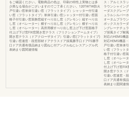
をご確認ください。電動商品の色は、印刷の特性上実物とは多
ス：アルミスラッ
少異なる場合がございますのでご了承ください。120TWTW防火
ラウンシャイング
戸引違い窓単体引違い窓（フラットタイプ）シャッター付引違
ーダスクグレーブ
い窓（フラットタイプ）単体引違い窓シャッター付引違い窓面
ュラルシルバーホ
格子付引違い窓装飾窓縦すべり出し窓（グレモン）縦すべり出
オータムブラウン
し窓（オペレーター）横すべり出し窓（グレモン）横すべり出
ボックスカラーダ
し窓（オペレーター）高所用横すべり出し窓上げ下げ窓面格子
ングレーナチュラ
付上げ下げ窓FIX窓開き窓テラス（フリクションアームタイプ）
プ採風タイプ耐風
開き窓テラス（ドアクローザタイプ）引違い窓(フラットタイプ)
対応のHEMS機
引違い窓連窓・段窓部材ドアテラスドア採風勝手口ドアFS勝手
対応HEMS機器・
口ドア共通有償品納まり図ねじ付アングルねじレスアングル代
戸引違い窓単体引
表納まり図関連情報
い窓（フラットタ
格子付引違い窓装
し窓（オペレータ
し窓（オペレータ
付上げ下げ窓FI
開き窓テラス（ド
引違い窓連窓・段
口ドア共通有償品
表納まり図関連情