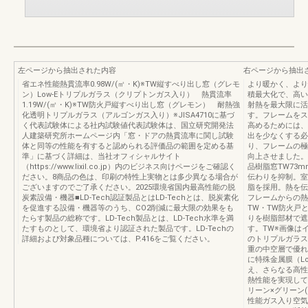
左ページから抽出された内容
右ページから抽出
省エネ性能熱貫流率0.98W/(㎡・K)※TW縦すべり出し窓（グレモ
より暖かく、より
ン）Low-Eトリプルガラス（クリプトンガス入り） 熱貫流率
積最大化で、高い
1.19W/(㎡・K)※TW防火戸縦すべり出し窓（グレモン） 耐熱強
射熱を最大限に活
化透明トリプルガラス（アルゴンガス入り）※JISA4710に基づ
す。フレームをス
く代表試験体による社内試験値代表試験体は、国立研究開発法
高めるためには、
人建築研究所ホームページ内「窓・ドアの熱貫流率に関し試験
出を少なくする必
体と同等の性能を有すると認められる評価品の範囲を定める基
り、フレームの極
準」に基づく詳細は、当社オフィシャルサイト
向上させました。
（https://www.lixil.co.jp）内のビジネス向けページをご確認く
品樹脂窓TW73
ださい。8商品の色は、印刷の特性上実物とは多少異なる場合が
伝わりを抑制。室
ございますのでご了承ください。2025環境省国内最高性能の脱
脂を採用。熱を伝
炭素設備・機器■LD-Tech認証製品とはLD-Techとは、脱炭素化
フレームからの熱
を促進する設備・機器等のうち、CO2削減に最大限の効果をも
TW・TW防火戸
たらす製品の総称です。LD-Tech製品とは、LD-Tech水準を満
りを樹脂部材で遮
たすものとして、環境省より認証された製品です。LD-Techの
す。TW※画像は
詳細および対象品種については、P.416をご覧ください。
のトリプルガラス
重の中空層で優れ
に特殊金属膜（L
え、さらなる高性
熱性能を実現して
リーン×グリーン(
性能ガス入り空気