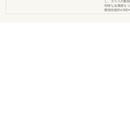
し、ガラスの断熱性
特殊な金属膜をコ
断熱性能約4.8