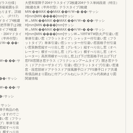
ガラス仕様］
大壁和室障子204テラスタイプ2枚建204テラス単純段差（特注）
）等級範囲を示
2枚建在来（半外付型）テラスタイプ2枚建
あります。詳細
MIN:��MAX:��MAX:��H/W=�.��↑サッシ
（P.117）
H[mm]MIN:����[mm]サッシ
ドタイプ4枚建
W→MIN:��MAX:��MAX:��H/W=�.��↑サッシ
把手障子は2枚
H[mm]MIN:����[mm]サッシ
タイプ4枚建
W→MIN:��MAX:��MAX:��H/W=�.��↑サッシ
・204マドタイ
H[mm]MIN:����[mm]サッシW→109TWTW防火戸引違い窓
来（半外付型）
単体引違い窓（フラットタイプ）シャッター付引違い窓（フラ
/W=�.��↑
ットタイプ）単体引違い窓シャッター付引違い窓面格子付引違
い窓装飾窓縦すべり出し窓（グレモン）縦すべり出し窓（オペ
レーター）横すべり出し窓（グレモン）横すべり出し窓（オペ
レーター）高所用横すべり出し窓上げ下げ窓面格子付上げ下げ
/W=�.��↑サ
窓FIX窓開き窓テラス（フリクションアームタイプ）開き窓テラ
ス（ドアクローザタイプ）引違い窓(フラットタイプ)引違い窓連
窓・段窓部材ドアテラスドア採風勝手口ドアFS勝手口ドア共通
有償品納まり図ねじ付アングルねじレスアングル代表納まり図
���↑サッシ
関連情報
/W=�.��↑サ
��↑サッシ
�↑サッシ
手障子商品の色
いますのでご
引違い窓（フラッ
プ）単体引違
窓縦すべり出
）横すべり出