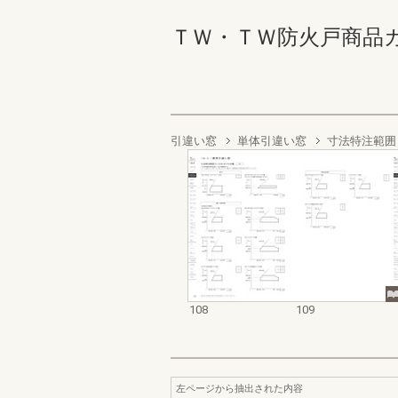
ＴＷ・ＴＷ防火戸商品カタログ
引違い窓
単体引違い窓
寸法特注範囲
108
109
左ページから抽出された内容