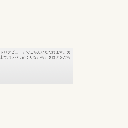
タログビュー」でごらんいただけます。カ
b上でパラパラめくりながらカタログをごら