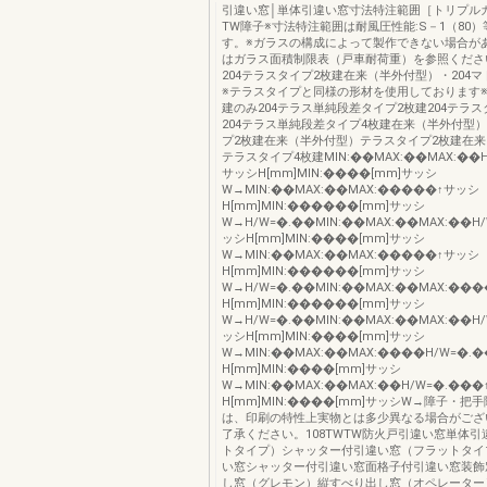
引違い窓│単体引違い窓寸法特注範囲［トリプル
TW障子※寸法特注範囲は耐風圧性能:S－1（80
す。※ガラスの構成によって製作できない場合が
はガラス面積制限表（戸車耐荷重）を参照ください。
204テラスタイプ2枚建在来（半外付型）・204マ
※テラスタイプと同様の形材を使用しております※
建のみ204テラス単純段差タイプ2枚建204テラス
204テラス単純段差タイプ4枚建在来（半外付型）
プ2枚建在来（半外付型）テラスタイプ2枚建在
テラスタイプ4枚建MIN:��MAX:��MAX:��H
サッシH[mm]MIN:����[mm]サッシ
W→MIN:��MAX:��MAX:�����↑サッシ
H[mm]MIN:������[mm]サッシ
W→H/W=�.��MIN:��MAX:��MAX:��H
ッシH[mm]MIN:����[mm]サッシ
W→MIN:��MAX:��MAX:�����↑サッシ
H[mm]MIN:������[mm]サッシ
W→H/W=�.��MIN:��MAX:��MAX:��
H[mm]MIN:������[mm]サッシ
W→H/W=�.��MIN:��MAX:��MAX:��H
ッシH[mm]MIN:����[mm]サッシ
W→MIN:��MAX:��MAX:����H/W=�.
H[mm]MIN:����[mm]サッシ
W→MIN:��MAX:��MAX:��H/W=�.��
H[mm]MIN:����[mm]サッシW→障子・把
は、印刷の特性上実物とは多少異なる場合がござ
了承ください。108TWTW防火戸引違い窓単体
トタイプ）シャッター付引違い窓（フラットタイ
い窓シャッター付引違い窓面格子付引違い窓装飾
し窓（グレモン）縦すべり出し窓（オペレーター