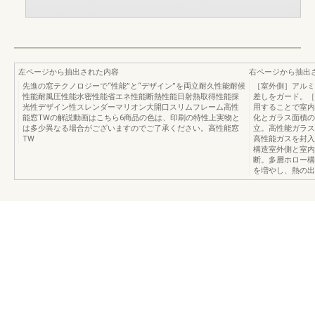
左ページから抽出された内容
右ページから抽出
先進の窓テクノロジーで“性能”と“デザイン”を両立耐久性能耐候
［室外側］アルミ
性能耐風圧性能水密性能省エネ性能断熱性能日射熱取得性能採
差しをガード。［
光性デザイン性スレンダーマリオン大開口スリムフレーム高性
用することで室内
能窓TWの解説動画はこちら6商品の色は、印刷の特性上実物と
化とガラス面積の
は多少異なる場合がございますのでご了承ください。高性能窓
立。高性能ガラス
TW
高性能ガスを封入
構造室外側と室内
断。多層ホロー構
を増やし、熱の出