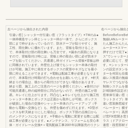
左ページから抽出された内容
右ページから抽出
引違い窓│シャッター付引違い窓（フラットタイプ）※TWのみ●
BeforeBefore
一体枠構造サッシ枠とシャッター枠が一体で、さらにボックス
無線LANルータ
部にまで枠がまわっているので、防水テープが貼りやすく、施
たん施工かんたん
工性、雨仕舞いに優れています。また、背板を取付けること
ルーター※スマー
で、本体取付け部の雨仕舞いも万全です。※漏水の原因になりま
押すだけで完了●
すので、背板取付け時には、背板と枠の取合い部に必ず防水テ
ス”でシャッター
ープを貼ってください。共通通し枠ガイドレール背板※背板は枠
必要に応じて、壁
に同梱されています。外壁仕上げ後でもシャッター本体の取付
す。※シャッター
けが可能。施工中に発生するボックスの変形やキズなどを最小
ンの設定ボタンを
限に抑えることができます。※電動は配線工事が必要となります
ターを何回も往復
ので、本体取付け時期の打ち合わせをお願いいたします。※軒天
線レス推奨の無線
納まりの場合は、後からの取付けができない場合があります。
ヤレスでつながる
納まり図、施工上のご注意のページを参照ください。●後付けが
制御システムを接
可能共通通し枠の縦枠部分に凹凸がないので、外壁の施工が容
計8回操作設定ボ
易。キレイに仕上がります。凹凸なし●キレイな仕上がり施工性
窓単体引違い窓（
シャッター本体とボックスは正面から取外しが可能。ボックス
ラットタイプ）単
が破損した場合の交換やシャッター本体のグレードアップ（手
違い窓装飾窓縦す
動から電動へ交換など）も、外壁を傷めずに行えます。※D型ボ
ペレーター）横す
ックスを軒天納まりにした場合は、ボックス下部の点検口から
ペレーター）高所
のメンテナンスになります。※手動から電動に変更する際には配
げ窓FIX窓開き
線工事が必要となります。●メンテナンス、リフォームも安心本
ラス（ドアクロー
体・ガイドレール交換※＋電気配線工事2001年以降販売のリクシ
連窓・段窓部材ド