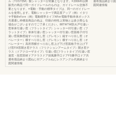
ル（TOSTEM）製シャッターが対象となります。※2006年以降
通有償品納まり図
販売の商品で同一ガイドレールのものは、ガイドレール交換不
図関連情報
要となります。※電動・手動の標準タイプは、同一のガイドレー
ルを使用します。電動シャッターで満足度アップ（例）イタリ
ヤ手動Before（例）電動標準タイプAfter電動手動本体ボックス
共通通し枠構造商品の色は、印刷の特性上実物とは多少異なる
場合がございますのでご了承ください。88TWTW防火戸引違い
窓単体引違い窓（フラットタイプ）シャッター付引違い窓（フ
ラットタイプ）単体引違い窓シャッター付引違い窓面格子付引
違い窓装飾窓縦すべり出し窓（グレモン）縦すべり出し窓（オ
ペレーター）横すべり出し窓（グレモン）横すべり出し窓（オ
ペレーター）高所用横すべり出し窓上げ下げ窓面格子付上げ下
げ窓FIX窓開き窓テラス（フリクションアームタイプ）開き窓テ
ラス（ドアクローザタイプ）引違い窓(フラットタイプ)引違い窓
連窓・段窓部材ドアテラスドア採風勝手口ドアFS勝手口ドア共
通有償品納まり図ねじ付アングルねじレスアングル代表納まり
図関連情報